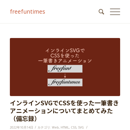
freefuntimes
インラインSVGでCSSを使った一筆書き
アニメーションについてまとめてみた
（備忘録）
/
/
2022年10月14日
カテゴリ:
Web
,
HTML
,
CSS
,
SVG