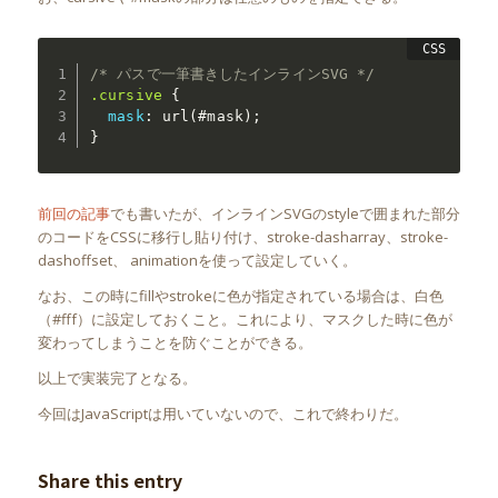
/* パスで一筆書きしたインラインSVG */
.cursive
{
mask
:
url(#mask)
;
}
前回の記事
でも書いたが、インラインSVGのstyleで囲まれた部分
のコードをCSSに移行し貼り付け、stroke-dasharray、stroke-
dashoffset、 animationを使って設定していく。
なお、この時にfillやstrokeに色が指定されている場合は、白色
（#fff）に設定しておくこと。これにより、マスクした時に色が
変わってしまうことを防ぐことができる。
以上で実装完了となる。
今回はJavaScriptは用いていないので、これで終わりだ。
Share this entry