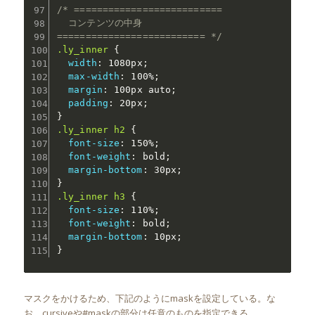
/* ==========================

  コンテンツの中身

========================== */
.ly_inner
{
width
:
 1080px
;
max-width
:
 100%
;
margin
:
 100px auto
;
padding
:
 20px
;
}
.ly_inner h2
{
font-size
:
 150%
;
font-weight
:
 bold
;
margin-bottom
:
 30px
;
}
.ly_inner h3
{
font-size
:
 110%
;
font-weight
:
 bold
;
margin-bottom
:
 10px
;
}
マスクをかけるため、下記のようにmaskを設定している。な
お、cursiveや#maskの部分は任意のものを指定できる。