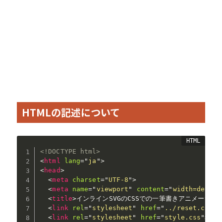
HTMLの記述について
<!DOCTYPE html>
<
html
lang
=
"
ja
"
>
<
head
>
<
meta
charset
=
"
UTF-8
"
>
<
meta
name
=
"
viewport
"
content
=
"
width=device
<
title
>
インラインSVGのCSSでの一筆書きアニメーション|
<
link
rel
=
"
stylesheet
"
href
=
"
../reset.css
"
>
<
link
rel
=
"
stylesheet
"
href
=
"
style.css
"
>