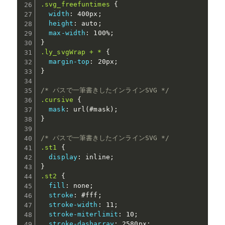
.svg_freefuntimes
{
width
:
 400px
;
height
:
 auto
;
max-width
:
 100%
;
}
.ly_svgWrap + *
{
margin-top
:
 20px
;
}
/* パスで一筆書きしたインラインSVG */
.cursive
{
mask
:
url(#mask)
;
}
/* パスで一筆書きしたインラインSVG */
.st1
{
display
:
 inline
;
}
.st2
{
fill
:
 none
;
stroke
:
 #fff
;
stroke-width
:
 11
;
stroke-miterlimit
:
 10
;
stroke-dasharray
:
 2580px
;