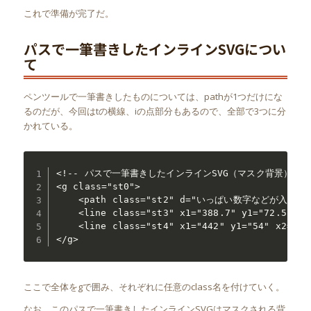
これで準備が完了だ。
パスで一筆書きしたインラインSVGについ
て
ペンツールで一筆書きしたものについては、pathが1つだけにな
るのだが、今回はtの横線、iの点部分もあるので、全部で3つに分
かれている。
<!-- パスで一筆書きしたインラインSVG（マスク背景） -->
<g class="st0">

	<path class="st2" d="いっぱい数字などが入っている">

	<line class="st3" x1="388.7" y1="72.5" x2=“425" y2="72.5" />

	<line class="st4" x1="442" y1="54" x2="455" y2="54" />

</g>
ここで全体をgで囲み、それぞれに任意のclass名を付けていく。
なお、このパスで一筆書きしたインラインSVGはマスクされる背