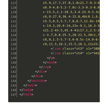
            s5.9,17.7,37.8,1.8c21.7-9.3-0.4-1
            s0.9-4.8-5.2-7.8c-3.3-0.3-6.8,0.8
            c-15.5,2.1-18.5,3.4-23.9-2.3c-1.4
            c0,0-27.9,36.4-15.8,40c8.1,0.3,46
            c5.5,0.5,5.7,7.8,0.7,12.8s-19.4,2
            s-14.2,20.9-16,23s-9.1,16.3-3.5,1
            s21.2-43.5,45.4-41c17.1,2.5-27.7,
            c-3.7,0.8-25.5,20-21.5,30c1,7,3.1
            c0,0,1.5-5.7-5.6-8.5c-14.9-6-19.7
            c9,11.5,10.2,15.5,18.1,11s23.5-16
<
line
class
=
"
st3
"
x1
=
"
388.7
"
<
line
class
=
"
st4
"
x1
=
"
442
"
y1
</
g
>
</
mask
>
</
svg
>
</
div
>
</
div
>
</
section
>
</
main
>
</
body
>
</
html
>