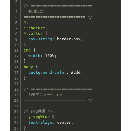
/* ==========================

  初期設定

========================== */
*,

*::before,

*::after
{
box-sizing
:
 border-box
;
}
img
{
width
:
 100%
;
}
body
{
background-color
:
 #ddd
;
}
/* ==========================

  SVGアニメーション

========================== */
/* svg共通 */
.ly_svgWrap
{
text-align
:
 center
;
}