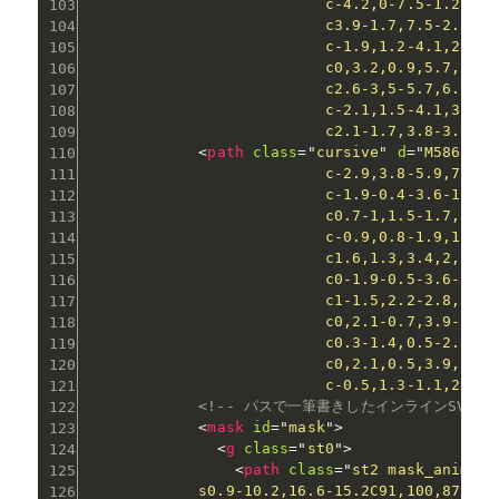
                          c-4.2,0-7.5-1.2-9.9
                          c3.9-1.7,7.5-2.5,10
                          c-1.9,1.2-4.1,2.2-6
                          c0,3.2,0.9,5.7,2.6,
                          c2.6-3,5-5.7,6.9-8.
                          c-2.1,1.5-4.1,3.4-6
                          c2.1-1.7,3.8-3.6,5-
<
path
class
=
"
cursive
"
d
=
"
M586.6,1
                          c-2.9,3.8-5.9,7.5-8
                          c-1.9-0.4-3.6-1.1-5
                          c0.7-1,1.5-1.7,2.5-
                          c-0.9,0.8-1.9,1.2-3
                          c1.6,1.3,3.4,2,5.6,
                          c0-1.9-0.5-3.6-1.4-
                          c1-1.5,2.2-2.8,3.7-
                          c0,2.1-0.7,3.9-2.1,
                          c0.3-1.4,0.5-2.8,0.
                          c0,2.1,0.5,3.9,1.4,
                          c-0.5,1.3-1.1,2.5-1
<!-- パスで一筆書きしたインラインSVG（
<
mask
id
=
"
mask
"
>
<
g
class
=
"
st0
"
>
<
path
class
=
"
st2 mask_animati
            s0.9-10.2,16.6-15.2C91,100,87.6,7