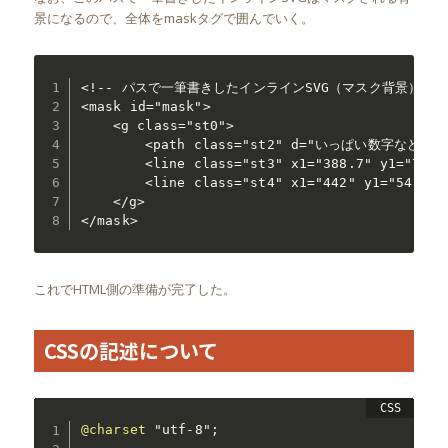
景になるので、全体をmaskタグで囲んでいく。
<!-- パスで一筆書きしたインラインSVG（マスク背景） -->
<mask id="mask">

	<g class="st0">

		<path class="st2" d="いっぱい数字などが入っている">

		<line class="st3" x1="388.7" y1="72.5" x2=“425" y2="72.5" />

		<line class="st4" x1="442" y1="54" x2="455" y2="54" />

	</g>

</mask>
これでHTML側の準備が完了した。
CSSの記述について
@charset
"utf-8"
;