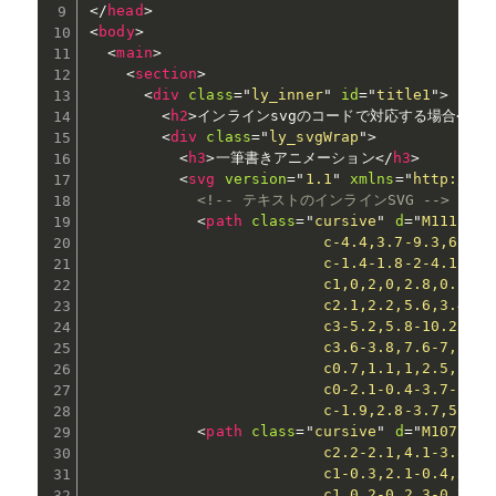
</
head
>
<
body
>
<
main
>
<
section
>
<
div
class
=
"
ly_inner
"
id
=
"
title1
"
>
<
h2
>
インラインsvgのコードで対応する場合
</
h2
<
div
class
=
"
ly_svgWrap
"
>
<
h3
>
一筆書きアニメーション
</
h3
>
<
svg
version
=
"
1.1
"
xmlns
=
"
http://ww
<!-- テキストのインラインSVG -->
<
path
class
=
"
cursive
"
d
=
"
M111.2,7
                          c-4.4,3.7-9.3,6.7-1
                          c-1.4-1.8-2-4.1-2-6
                          c1,0,2,0,2.8,0.1c0.
                          c2.1,2.2,5.6,3.4,10
                          c3-5.2,5.8-10.2,8.5
                          c3.6-3.8,7.6-7,11.9
                          c0.7,1.1,1,2.5,1,4c
                          c0-2.1-0.4-3.7-1.3-
                          c-1.9,2.8-3.7,5.5-5
<
path
class
=
"
cursive
"
d
=
"
M107.7,1
                          c2.2-2.1,4.1-3.8,5.
                          c1-0.3,2.1-0.4,3.5-
                          c1,0,2-0.2,3-0.7c1-