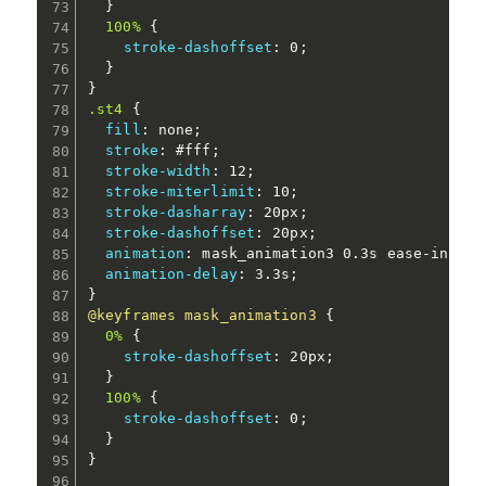
}
100%
{
stroke-dashoffset
:
 0
;
}
}
.st4
{
fill
:
 none
;
stroke
:
 #fff
;
stroke-width
:
 12
;
stroke-miterlimit
:
 10
;
stroke-dasharray
:
 20px
;
stroke-dashoffset
:
 20px
;
animation
:
 mask_animation3 0.3s ease-in for
animation-delay
:
 3.3s
;
}
@keyframes
 mask_animation3
{
0%
{
stroke-dashoffset
:
 20px
;
}
100%
{
stroke-dashoffset
:
 0
;
}
}