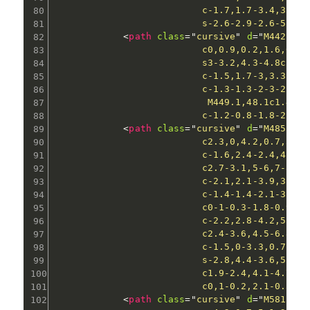
                          c-1.7,1.7-3.4,3.3-5
                          s-2.6-2.9-2.6-5.6c0
<
path
class
=
"
cursive
"
d
=
"
M442.8,7
                          c0,0.9,0.2,1.6,0.5,
                          s3-3.2,4.3-4.8c1.4-
                          c-1.5,1.7-3,3.3-4.5
                          c-1.3-1.3-2-3-2-5.2
                           M449.1,48.1c1.4,0,
                          c-1.2-0.8-1.8-2.1-1
<
path
class
=
"
cursive
"
d
=
"
M485.5,9
                          c2.3,0,4.2,0.7,5.7,
                          c-1.6,2.4-2.4,4.6-2
                          c2.7-3.1,5-6,7-8.5l
                          c-2.1,2.1-3.9,3.8-5
                          c-1.4-1.4-2.1-3.2-2
                          c0-1-0.3-1.8-0.9-2.
                          c-2.2,2.8-4.2,5.6-6
                          c2.4-3.6,4.5-6.8,6.
                          c-1.5,0-3.3,0.7-5.3
                          s-2.8,4.4-3.6,5.9l-
                          c1.9-2.4,4.1-4.7,6.
                          c0,1-0.2,2.1-0.5,3.
<
path
class
=
"
cursive
"
d
=
"
M581.7,8