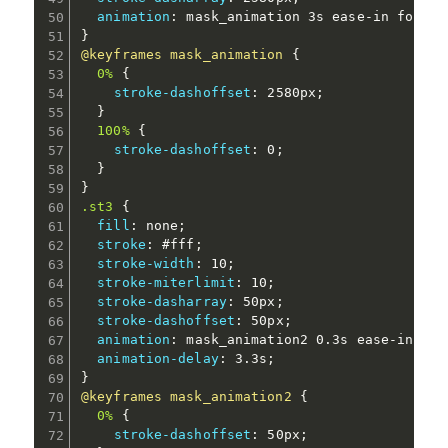
animation
:
 mask_animation 3s ease-in forwar
}
@keyframes
 mask_animation
{
0%
{
stroke-dashoffset
:
 2580px
;
}
100%
{
stroke-dashoffset
:
 0
;
}
}
.st3
{
fill
:
 none
;
stroke
:
 #fff
;
stroke-width
:
 10
;
stroke-miterlimit
:
 10
;
stroke-dasharray
:
 50px
;
stroke-dashoffset
:
 50px
;
animation
:
 mask_animation2 0.3s ease-in for
animation-delay
:
 3.3s
;
}
@keyframes
 mask_animation2
{
0%
{
stroke-dashoffset
:
 50px
;