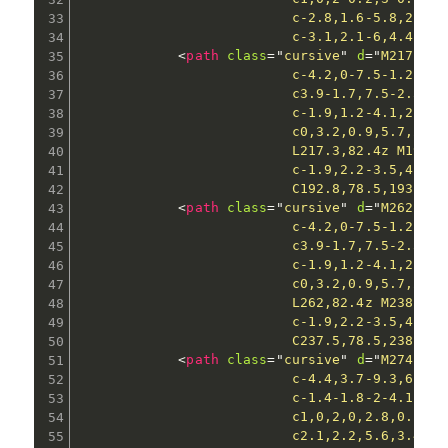
                          c-2.8,1.6-5.8,2.4-9
                          c-3.1,2.1-6,4.4-8.8
<
path
class
=
"
cursive
"
d
=
"
M217.3,8
                          c-4.2,0-7.5-1.2-9.9
                          c3.9-1.7,7.5-2.5,10
                          c-1.9,1.2-4.1,2.2-6
                          c0,3.2,0.9,5.7,2.6,
                          L217.3,82.4z M193.4
                          c-1.9,2.2-3.5,4.6-5
                          C192.8,78.5,193.4,7
<
path
class
=
"
cursive
"
d
=
"
M262,82.
                          c-4.2,0-7.5-1.2-9.9
                          c3.9-1.7,7.5-2.5,10
                          c-1.9,1.2-4.1,2.2-6
                          c0,3.2,0.9,5.7,2.6,
                          L262,82.4z M238.2,7
                          c-1.9,2.2-3.5,4.6-5
                          C237.5,78.5,238.2,7
<
path
class
=
"
cursive
"
d
=
"
M274.1,7
                          c-4.4,3.7-9.3,6.7-1
                          c-1.4-1.8-2-4.1-2-6
                          c1,0,2,0,2.8,0.1c0.
                          c2.1,2.2,5.6,3.4,10