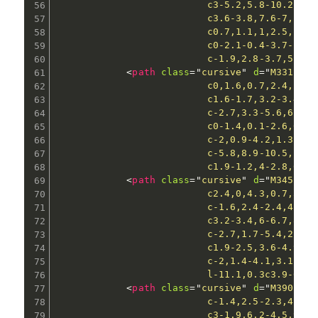
                          c3-5.2,5.8-10.2,8.5
                          c3.6-3.8,7.6-7,11.9
                          c0.7,1.1,1,2.5,1,4c
                          c0-2.1-0.4-3.7-1.3-
                          c-1.9,2.8-3.7,5.5-5
<
path
class
=
"
cursive
"
d
=
"
M331.3,7
                          c0,1.6,0.7,2.4,2.1,
                          c1.6-1.7,3.2-3.4,4.
                          c-2.7,3.3-5.6,6.5-8
                          c0-1.4,0.1-2.6,0.4-
                          c-2,0.9-4.2,1.3-6.5
                          c-5.8,8.9-10.5,16.2
                          c1.9-1.2,4-2.8,6.1-
<
path
class
=
"
cursive
"
d
=
"
M345.1,9
                          c2.4,0,4.3,0.7,5.5,
                          c-1.6,2.4-2.4,4.6-2
                          c3.2-3.4,6-6.7,8.7-
                          c-2.7,1.7-5.4,2.5-8
                          c1.9-2.5,3.6-4.9,5.
                          c-2,1.4-4.1,3.1-6.3
                          l-11.1,0.3c3.9-6.5,
<
path
class
=
"
cursive
"
d
=
"
M390.8,7
                          c-1.4,2.5-2.3,4.4-3
                          c3-1.9,6.2-4.5,9.7-