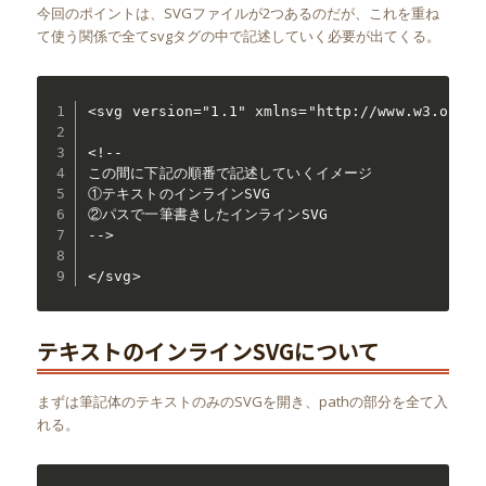
今回のポイントは、SVGファイルが2つあるのだが、これを重ね
て使う関係で全てsvgタグの中で記述していく必要が出てくる。
<svg version="1.1" xmlns="http://www.w3.org/2
<!--

この間に下記の順番で記述していくイメージ

①テキストのインラインSVG

②パスで一筆書きしたインラインSVG

-->

テキストのインラインSVGについて
まずは筆記体のテキストのみのSVGを開き、pathの部分を全て入
れる。