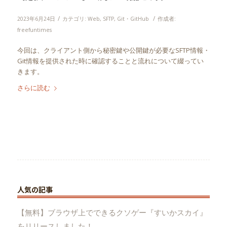
/
/
2023年6月24日
カテゴリ:
Web
,
SFTP
,
Git・GitHub
作成者:
freefuntimes
今回は、クライアント側から秘密鍵や公開鍵が必要なSFTP情報・
Git情報を提供された時に確認することと流れについて綴ってい
きます。
さらに読む
人気の記事
【無料】ブラウザ上でできるクソゲー『すいかスカイ』
をリリースしました！