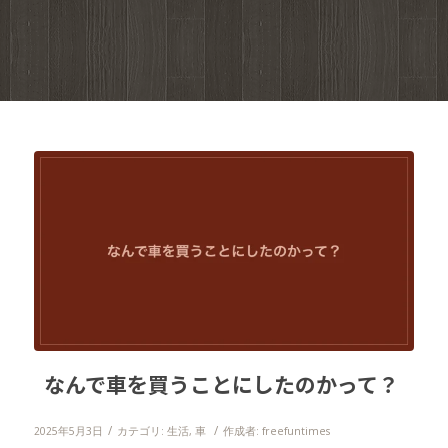
なんで車を買うことにしたのかって？
/
/
2025年5月3日
カテゴリ:
生活
,
車
作成者:
freefuntimes