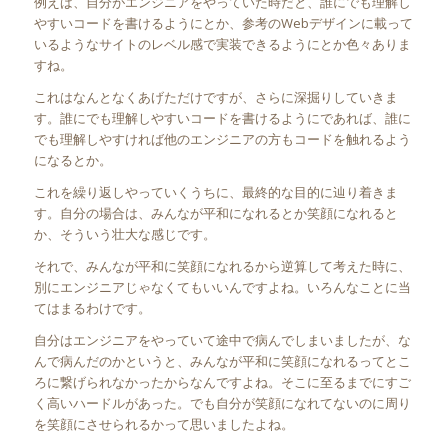
例えば、自分がエンジニアをやっていた時だと、誰にでも理解し
やすいコードを書けるようにとか、参考のWebデザインに載って
いるようなサイトのレベル感で実装できるようにとか色々ありま
すね。
これはなんとなくあげただけですが、さらに深掘りしていきま
す。誰にでも理解しやすいコードを書けるようにであれば、誰に
でも理解しやすければ他のエンジニアの方もコードを触れるよう
になるとか。
これを繰り返しやっていくうちに、最終的な目的に辿り着きま
す。自分の場合は、みんなが平和になれるとか笑顔になれると
か、そういう壮大な感じです。
それで、みんなが平和に笑顔になれるから逆算して考えた時に、
別にエンジニアじゃなくてもいいんですよね。いろんなことに当
てはまるわけです。
自分はエンジニアをやっていて途中で病んでしまいましたが、な
んで病んだのかというと、みんなが平和に笑顔になれるってとこ
ろに繋げられなかったからなんですよね。そこに至るまでにすご
く高いハードルがあった。でも自分が笑顔になれてないのに周り
を笑顔にさせられるかって思いましたよね。