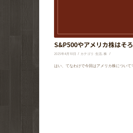
S&P500やアメリカ株はそ
/
/
2025年4月10日
カテゴリ:
生活
,
株
はい、てなわけで今回はアメリカ株について