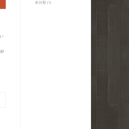
未分類
(1)
い
、好