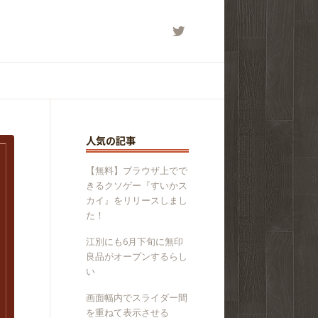
人気の記事
【無料】ブラウザ上でで
きるクソゲー『すいかス
カイ』をリリースしまし
た！
江別にも6月下旬に無印
良品がオープンするらし
い
画面幅内でスライダー間
を重ねて表示させる