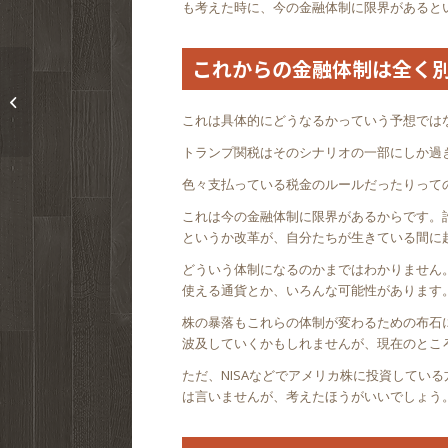
も考えた時に、今の金融体制に限界があると
これからの金融体制は全く
いくらWebサイトがコ
ード書かずに作れるか
これは具体的にどうなるかっていう予想では
らといって金...
トランプ関税はそのシナリオの一部にしか過
色々支払っている税金のルールだったりって
これは今の金融体制に限界があるからです。
というか改革が、自分たちが生きている間に
どういう体制になるのかまではわかりません
使える通貨とか、いろんな可能性があります
株の暴落もこれらの体制が変わるための布石
波及していくかもしれませんが、現在のとこ
ただ、NISAなどでアメリカ株に投資してい
は言いませんが、考えたほうがいいでしょう