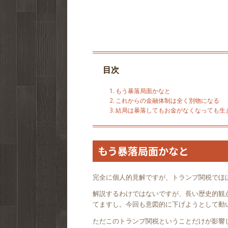
目次
もう暴落局面かなと
これからの金融体制は全く別物になる
結局は暴落してもお金がなくなっても生
もう暴落局面かなと
完全に個人的見解ですが、トランプ関税でほ
解説するわけではないですが、長い歴史的観
てますし。今回も意図的に下げようとして動
ただこのトランプ関税ということだけが影響