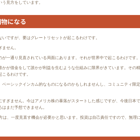
いう見方をしています。
別物になる
ないですが、要はグレートリセットが起こるわけです。
ぎません。
のが一通り見直されている局面にあります。それが世界中で起こるわけです
誰かが借金をして誰かが利益を生むような仕組みに限界がきています。その
起こるわけです。
。ベーシックインカム的なものになるのかもしれませんし、コミュニティ限
。
にすぎません。今はアメリカ株の暴落がスタートした感じですが、今後日本
ろはまだ予想できません。
る方は、一度見直す機会が必要かと思います。投資は自己責任ですので、無理
。