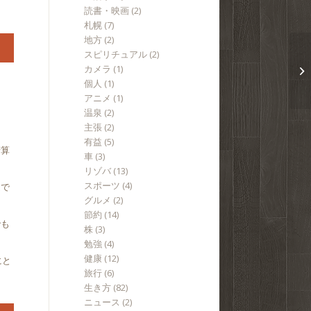
読書・映画
(2)
札幌
(7)
地方
(2)
スピリチュアル
(2)
カメラ
(1)
個人
(1)
アニメ
(1)
温泉
(2)
主張
(2)
。
有益
(5)
精算
車
(3)
リゾバ
(13)
スポーツ
(4)
定で
グルメ
(2)
節約
(14)
でも
株
(3)
勉強
(4)
健康
(12)
にと
旅行
(6)
生き方
(82)
ニュース
(2)