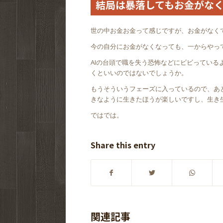
結局は暴落してもお金がな
世の中お金お金って感じですが、お金がなく
今の自分にお金がなくなっても、一からやっ
AIの台頭で職を失う恐怖などにビビってい
くといいのではないでしょうか。
もうそういうフェーズに入っているので、あ
きなように生きたほうが楽しいですし、生き
ではでは。
Share this entry
関連記事