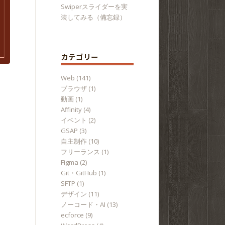
Swiperスライダーを実
装してみる（備忘録）
カテゴリー
Web
(141)
ブラウザ
(1)
動画
(1)
Affinity
(4)
イベント
(2)
GSAP
(3)
自主制作
(10)
フリーランス
(1)
Figma
(2)
Git・GitHub
(1)
SFTP
(1)
デザイン
(11)
ノーコード・AI
(13)
ecforce
(9)