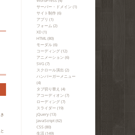
WordPress
(4)
サーバー・ドメイン
(1)
サイト制作
(6)
アプリ
(1)
フォーム
(2)
XD
(1)
HTML
(80)
モーダル
(6)
コーディング
(12)
アニメーション
(6)
SVG
(7)
スクロール演出
(2)
ハンバーガーメニュー
(4)
タブ切り替え
(4)
アコーディオン
(7)
ローディング
(7)
スライダー
(19)
jQuery
(13)
てき
JavaScript
(62)
CSS
(80)
こと
生活
(149)