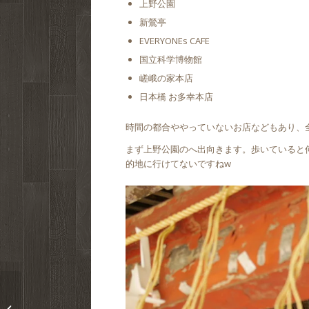
上野公園
新鶯亭
EVERYONEs CAFE
国立科学博物館
嵯峨の家本店
日本橋 お多幸本店
時間の都合ややっていないお店などもあり、
まず上野公園のへ出向きます。歩いていると
的地に行けてないですねw
Cursorを使ってコーデ