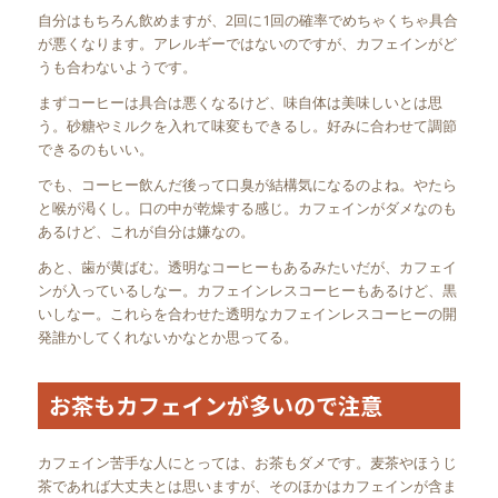
自分はもちろん飲めますが、2回に1回の確率でめちゃくちゃ具合
が悪くなります。アレルギーではないのですが、カフェインがど
うも合わないようです。
まずコーヒーは具合は悪くなるけど、味自体は美味しいとは思
う。砂糖やミルクを入れて味変もできるし。好みに合わせて調節
できるのもいい。
でも、コーヒー飲んだ後って口臭が結構気になるのよね。やたら
と喉が渇くし。口の中が乾燥する感じ。カフェインがダメなのも
あるけど、これが自分は嫌なの。
あと、歯が黄ばむ。透明なコーヒーもあるみたいだが、カフェイ
ンが入っているしなー。カフェインレスコーヒーもあるけど、黒
いしなー。これらを合わせた透明なカフェインレスコーヒーの開
発誰かしてくれないかなとか思ってる。
お茶もカフェインが多いので注意
カフェイン苦手な人にとっては、お茶もダメです。麦茶やほうじ
茶であれば大丈夫とは思いますが、そのほかはカフェインが含ま