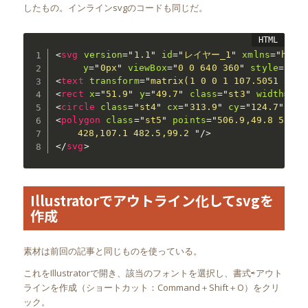
したもの。インラインsvgのコードも同じだ。
<
svg
version
=
"
1.1
"
id
=
"
レイヤー_1
"
xmlns
=
"
http
y
=
"
0px
"
viewBox
=
"
0 0 640 360
"
style
="
ena
<
text
transform
=
"
matrix(1 0 0 1 107.5051 310.
<
rect
x
=
"
51.9
"
y
=
"
49.7
"
class
=
"
st3
"
width
=
"
15
<
circle
class
=
"
st4
"
cx
=
"
313.9
"
cy
=
"
124.7
"
r
=
"
<
polygon
class
=
"
st5
"
points
=
"
506.9,49.8 531.3
	428,107.1 482.5,99.2 
"
/>
</
svg
>
Illustratorでアウトライン化してsvgを
作成
素材は前回の記事と同じものを使っている。
これをIllustratorで開き、該当のフォントを選択し、書式⇨アウト
ラインを作成（ショートカット：Command＋Shift＋O）をクリ
ック。