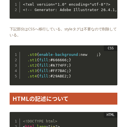
<?xml version="1.0" encoding="utf-8"?>

<!-- Generator: Adobe Illustrator 26.4.1, SVG
下記部分はCSSへ移行している。styleタグは不要なので削除して
いる。
.st0
{
enable-background
:
new    
;
}
.st1
{
fill
:
#666666
;
}
.st2
{
fill
:
#A774FF
;
}
.st3
{
fill
:
#FF7BAC
;
}
.st4
{
fill
:
#29ABE2
;
}
HTMLの記述について
<!DOCTYPE html>
<
html
lang
=
"
ja
"
>