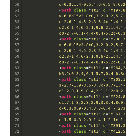
              c-0.3,1.4-0.5,4.6-0.5,9.6v20.5h
<
path
class
=
"
st1
"
d
=
"
M197.8,285
              v-6.8h15v3.8c0,3.2-0.2,5.7-0.6,
              c-2.6-1-4.5-2.3-6-4c-1.4-1.7-2.
              c2.8-1.4,6-2.1,9.6-2.1c4.4,0,8.
              c0-2.7-0.1-4.4-0.4-5.2c-0.3-0.8
<
path
class
=
"
st1
"
d
=
"
M238.7,285
              v-6.8h15v3.8c0,3.2-0.2,5.7-0.6,
              c-2.6-1-4.5-2.3-6-4c-1.4-1.7-2.
              c2.8-1.4,6-2.1,9.6-2.1c4.4,0,8.
              c0-2.7-0.1-4.4-0.4-5.2c-0.3-0.8
<
path
class
=
"
st1
"
d
=
"
M264,247.1
              h3.2c0-3.4,0.1-5.7,0.4-6.8c0.2-
<
path
class
=
"
st1
"
d
=
"
M303.1,258
              s-2.7-1.9-3.5-3.3c-0.7-1.4-1.2-
              c1.2,0,1.9-0.4,2.1-1.2c0.2-0.8,
<
path
class
=
"
st1
"
d
=
"
M324.8,258
              c1.7,1.3,2.8,2.9,3.3,4.8c0.5,1.
              c-0.3,0.9-0.4,3.3-0.4,7.2v35h-1
<
path
class
=
"
st1
"
d
=
"
M367.3,251
              c-1.5-0.3-2.9-1-4.1-2.1c-1.2-1.
<
path
class
=
"
st1
"
d
=
"
M391.3,247
<
path
class
=
"
st1
"
d
=
"
M412.5,258