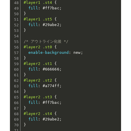
#layer1 .st4
{
fill
:
 #ff7bac
;
}
#layer1 .st5
{
fill
:
 #29abe2
;
}
/* アウトライン化後 */
#layer2 .st0
{
enable-background
:
 new
;
}
#layer2 .st1
{
fill
:
 #666666
;
}
#layer2 .st2
{
fill
:
 #a774ff
;
}
#layer2 .st3
{
fill
:
 #ff7bac
;
}
#layer2 .st4
{
fill
:
 #29abe2
;
}