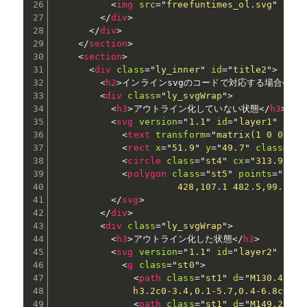
<
img
src
=
"
freefuntimes_ol.svg
"
alt
=
</
div
>
</
div
>
</
section
>
<
section
>
<
div
class
=
"
ly_inner
"
id
=
"
title2
"
>
<
h2
>
インラインsvgのコードで対応する場合
</
h2
<
div
class
=
"
ly_svgWrap
"
>
<
h3
>
アウトライン化していない状態
</
h3
>
<
svg
version
=
"
1.1
"
id
=
"
layer1
"
xmln
<
text
transform
=
"
matrix(1 0 0 1 1
<
rect
x
=
"
51.9
"
y
=
"
49.7
"
class
=
"
st
<
circle
class
=
"
st4
"
cx
=
"
313.9
"
cy
<
polygon
class
=
"
st5
"
points
=
"
506.
                      428,107.1 482.5,99.2 
"
</
svg
>
</
div
>
<
div
class
=
"
ly_svgWrap
"
>
<
h3
>
アウトライン化した状態
</
h3
>
<
svg
version
=
"
1.1
"
id
=
"
layer2
"
xmln
<
g
class
=
"
st0
"
>
<
path
class
=
"
st1
"
d
=
"
M130.4,247
              h3.2c0-3.4,0.1-5.7,0.4-6.8c0.2-
<
path
class
=
"
st1
"
d
=
"
M149.2,258