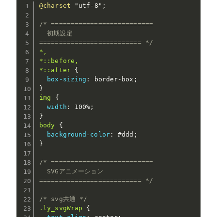
@charset
"utf-8"
;
/* ==========================

  初期設定

========================== */
*,

*::before,

*::after
{
box-sizing
:
 border-box
;
}
img
{
width
:
 100%
;
}
body
{
background-color
:
 #ddd
;
}
/* ==========================

  SVGアニメーション

========================== */
/* svg共通 */
.ly_svgWrap
{