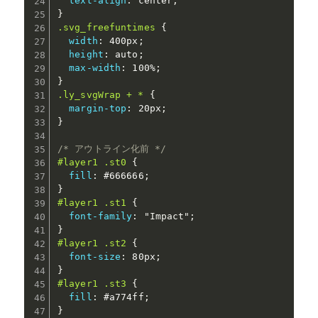
text-align
:
 center
;
}
.svg_freefuntimes
{
width
:
 400px
;
height
:
 auto
;
max-width
:
 100%
;
}
.ly_svgWrap + *
{
margin-top
:
 20px
;
}
/* アウトライン化前 */
#layer1 .st0
{
fill
:
 #666666
;
}
#layer1 .st1
{
font-family
:
"Impact"
;
}
#layer1 .st2
{
font-size
:
 80px
;
}
#layer1 .st3
{
fill
:
 #a774ff
;
}