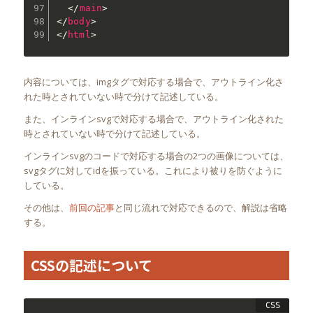
</
main
>
</
body
>
</
html
>
内容については、imgタグで対応する場合で、アウトライン化さ
れた時とされていない時で分けて記述している。
また、インラインsvgで対応する場合で、アウトライン化された
時とされていない時で分けて記述している。
インラインsvgのコードで対応する場合の2つの画像については、
svgタグに対してidを振っている。これにより被りを防ぐように
している。
その他は、
前回の記事
と同じ流れで対応できるので、解説は省略
する。
CSSの記述について