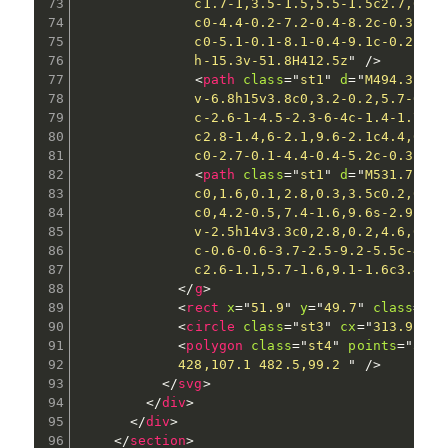
              c1.7-1,3.5-1.5,5.5-1.5c2.7,0,4.
              c0-4.4-0.2-7.2-0.4-8.2c-0.3-1.1
              c0-5.1-0.1-8.1-0.4-9.1c-0.2-1-0
              h-15.3v-51.8H412.5z
"
/>
<
path
class
=
"
st1
"
d
=
"
M494.3,285
              v-6.8h15v3.8c0,3.2-0.2,5.7-0.6,
              c-2.6-1-4.5-2.3-6-4c-1.4-1.7-2.
              c2.8-1.4,6-2.1,9.6-2.1c4.4,0,8.
              c0-2.7-0.1-4.4-0.4-5.2c-0.3-0.8
<
path
class
=
"
st1
"
d
=
"
M531.7,275
              c0,1.6,0.1,2.8,0.3,3.5c0.2,0.7,
              c0,4.2-0.5,7.4-1.6,9.6s-2.9,3.8
              v-2.5h14v3.3c0,2.8,0.2,4.6,0.5,
              c-0.6-0.6-3.7-2.5-9.2-5.5c-4.6-
              c2.6-1.1,5.7-1.6,9.1-1.6c3.4,0,
</
g
>
<
rect
x
=
"
51.9
"
y
=
"
49.7
"
class
=
"
st
<
circle
class
=
"
st3
"
cx
=
"
313.9
"
cy
<
polygon
class
=
"
st4
"
points
=
"
506.
            428,107.1 482.5,99.2 
"
/>
</
svg
>
</
div
>
</
div
>
</
section
>