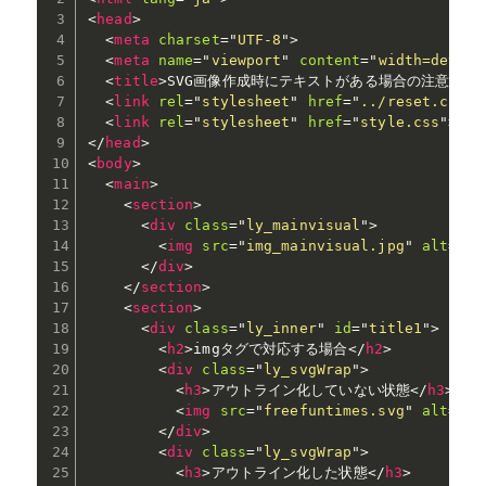
<
head
>
<
meta
charset
=
"
UTF-8
"
>
<
meta
name
=
"
viewport
"
content
=
"
width=device
<
title
>
SVG画像作成時にテキストがある場合の注意点|fre
<
link
rel
=
"
stylesheet
"
href
=
"
../reset.css
"
>
<
link
rel
=
"
stylesheet
"
href
=
"
style.css
"
>
</
head
>
<
body
>
<
main
>
<
section
>
<
div
class
=
"
ly_mainvisual
"
>
<
img
src
=
"
img_mainvisual.jpg
"
alt
=
"
MV
</
div
>
</
section
>
<
section
>
<
div
class
=
"
ly_inner
"
id
=
"
title1
"
>
<
h2
>
imgタグで対応する場合
</
h2
>
<
div
class
=
"
ly_svgWrap
"
>
<
h3
>
アウトライン化していない状態
</
h3
>
<
img
src
=
"
freefuntimes.svg
"
alt
=
"
fr
</
div
>
<
div
class
=
"
ly_svgWrap
"
>
<
h3
>
アウトライン化した状態
</
h3
>