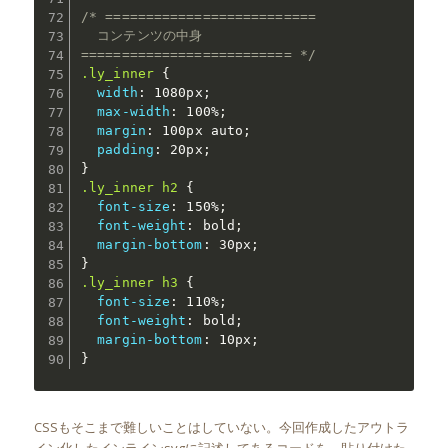
/* ==========================

  コンテンツの中身

========================== */
.ly_inner
{
width
:
 1080px
;
max-width
:
 100%
;
margin
:
 100px auto
;
padding
:
 20px
;
}
.ly_inner h2
{
font-size
:
 150%
;
font-weight
:
 bold
;
margin-bottom
:
 30px
;
}
.ly_inner h3
{
font-size
:
 110%
;
font-weight
:
 bold
;
margin-bottom
:
 10px
;
}
CSSもそこまで難しいことはしていない。今回作成したアウトラ
イン化したインラインsvgに記述してあるコードを、貼り付けた