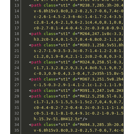
<
path
class
=
"
st1
"
d
=
"
M238.7,285.3h-20.4v11.
    v-6.8h15v3.8c0,3.2-0.2,5.7-0.6,7.4c-0.4,1
    c-2.6-1-4.5-2.3-6-4c-1.4-1.7-2.4-3.5-2.9-
    c2.8-1.4,6-2.1,9.6-2.1c4.4,0,8.1,0.8,11,2
    c0-2.7-0.1-4.4-0.4-5.2c-0.3-0.8-0.9-1.2-1
<
path
class
=
"
st1
"
d
=
"
M264,247.1v8c-3.3,0-5.
    h3.2c0-3.4,0.1-5.7,0.4-6.8c0.2-1.1,0.8-2.
<
path
class
=
"
st1
"
d
=
"
M303.1,258.5v51.8h-16.
    s-2.7-1.9-3.5-3.3c-0.7-1.4-1.2-2.8-1.4-4.
    c1.2,0,1.9-0.4,2.1-1.2c0.2-0.8,0.3-3.3,0.
<
path
class
=
"
st1
"
d
=
"
M324.8,258.5l-0.3,4.8c
    c1.7,1.3,2.8,2.9,3.3,4.8c0.5,1.9,0.7,5.2,
    c-0.3,0.9-0.4,3.3-0.4,7.2v35h-15.8v-51.8H
<
path
class
=
"
st1
"
d
=
"
M367.3,251.5v8.2h4.3v8
    c-1.5-0.3-2.9-1-4.1-2.1c-1.2-1.1-1.9-2.3-
<
path
class
=
"
st1
"
d
=
"
M391.3,247.1v8.2H375v-
<
path
class
=
"
st1
"
d
=
"
M412.5,258.5l-0.3,4.9c
    c1.7-1,3.5-1.5,5.5-1.5c2.7,0,4.9,0.7,6.7,
    c0-4.4-0.2-7.2-0.4-8.2c-0.3-1.1-1-1.6-2.1
    c0-5.1-0.1-8.1-0.4-9.1c-0.2-1-0.9-1.5-2.1
    h-15.3v-51.8H412.5z
"
/>
<
path
class
=
"
st1
"
d
=
"
M494.3,285.3h-20.4v11.
    v-6.8h15v3.8c0,3.2-0.2,5.7-0.6,7.4c-0.4,1