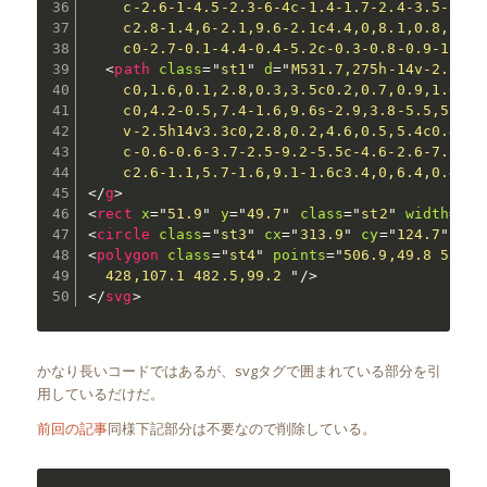
    c-2.6-1-4.5-2.3-6-4c-1.4-1.7-2.4-3.5-2.9-
    c2.8-1.4,6-2.1,9.6-2.1c4.4,0,8.1,0.8,11,2
    c0-2.7-0.1-4.4-0.4-5.2c-0.3-0.8-0.9-1.2-1
<
path
class
=
"
st1
"
d
=
"
M531.7,275h-14v-2.8c0-
    c0,1.6,0.1,2.8,0.3,3.5c0.2,0.7,0.9,1.6,2,
    c0,4.2-0.5,7.4-1.6,9.6s-2.9,3.8-5.5,5c-2.
    v-2.5h14v3.3c0,2.8,0.2,4.6,0.5,5.4c0.4,0.
    c-0.6-0.6-3.7-2.5-9.2-5.5c-4.6-2.6-7.5-5-
    c2.6-1.1,5.7-1.6,9.1-1.6c3.4,0,6.4,0.4,8.
</
g
>
<
rect
x
=
"
51.9
"
y
=
"
49.7
"
class
=
"
st2
"
width
=
"
15
<
circle
class
=
"
st3
"
cx
=
"
313.9
"
cy
=
"
124.7
"
r
=
"
<
polygon
class
=
"
st4
"
points
=
"
506.9,49.8 531.3
  428,107.1 482.5,99.2 
"
/>
</
svg
>
かなり長いコードではあるが、svgタグで囲まれている部分を引
用しているだけだ。
前回の記事
同様下記部分は不要なので削除している。