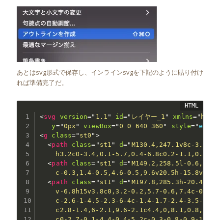
あとはsvg形式で保存し、インラインsvgを下記のように貼り付け
れば準備完了だ。
<
svg
version
=
"
1.1
"
id
=
"
レイヤー_1
"
xmlns
=
"
http
y
=
"
0px
"
viewBox
=
"
0 0 640 360
"
style
="
enabl
<
g
class
=
"
st0
"
>
<
path
class
=
"
st1
"
d
=
"
M130.4,247.1v8c-3.3,0-
    h3.2c0-3.4,0.1-5.7,0.4-6.8c0.2-1.1,0.8-2.
<
path
class
=
"
st1
"
d
=
"
M149.2,258.5l-0.6,6.8c
    c-0.3,1.4-0.5,4.6-0.5,9.6v20.5h-15.8v-51.
<
path
class
=
"
st1
"
d
=
"
M197.8,285.3h-20.4v11.
    v-6.8h15v3.8c0,3.2-0.2,5.7-0.6,7.4c-0.4,1
    c-2.6-1-4.5-2.3-6-4c-1.4-1.7-2.4-3.5-2.9-
    c2.8-1.4,6-2.1,9.6-2.1c4.4,0,8.1,0.8,11,2
    c0-2.7-0.1-4.4-0.4-5.2c-0.3-0.8-0.9-1.2-1