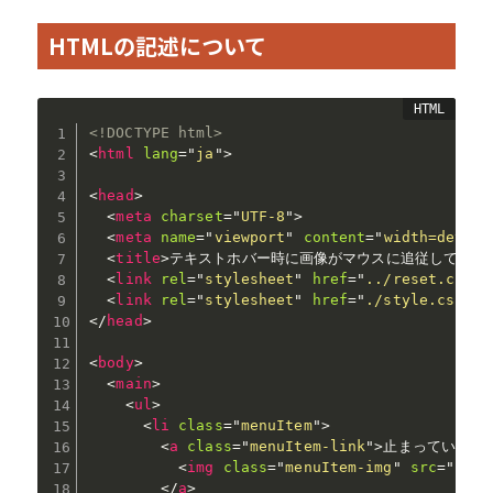
HTMLの記述について
<!DOCTYPE html>
<
html
lang
=
"
ja
"
>
<
head
>
<
meta
charset
=
"
UTF-8
"
>
<
meta
name
=
"
viewport
"
content
=
"
width=device
<
title
>
テキストホバー時に画像がマウスに追従して慣性
<
link
rel
=
"
stylesheet
"
href
=
"
../reset.css
"
>
<
link
rel
=
"
stylesheet
"
href
=
"
./style.css
"
>
</
head
>
<
body
>
<
main
>
<
ul
>
<
li
class
=
"
menuItem
"
>
<
a
class
=
"
menuItem-link
"
>
止まっているシマ
<
img
class
=
"
menuItem-img
"
src
=
"
imag
</
a
>