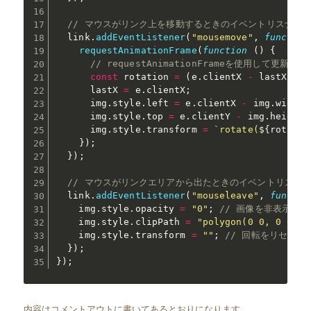
// マウスがリンク上を移動するときのイベントリスナー
  link
.
addEventListener
(
"mousemove"
,
function
requestAnimationFrame
(
function
(
)
{
// requestAnimationFrameを使用して更
const
 rotation 
=
(
e
.
clientX 
-
 lastX
)
/
      lastX 
=
 e
.
clientX
;
      img
.
style
.
left 
=
 e
.
clientX 
-
 img
.
width 
      img
.
style
.
top 
=
 e
.
clientY 
-
 img
.
height 
      img
.
style
.
transform 
=
`rotate(
${
rotatio
}
)
;
}
)
;
// マウスがリンクエリアから出たときのイベントリスナ
  link
.
addEventListener
(
"mouseleave"
,
functio
    img
.
style
.
opacity 
=
"0"
;
// 画像を非表示に設
    img
.
style
.
clipPath 
=
"polygon(0 0, 0 0, 0
    img
.
style
.
transform 
=
""
;
// 回転をリセット
}
)
;
}
)
;
内容はコメントアウトに書いてあるとおりになります。