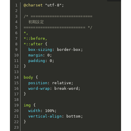
@charset
"utf-8"
;
/* ==========================

  初期設定

========================== */
*,

*::before,

*::after
{
box-sizing
:
 border-box
;
margin
:
 0
;
padding
:
 0
;
}
body
{
position
:
 relative
;
word-wrap
:
 break-word
;
}
img
{
width
:
 100%
;
vertical-align
:
 bottom
;
}