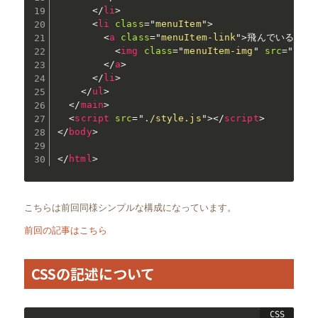
</
li
>
<
li
class
=
"
menuItem
"
>
<
a
class
=
"
menuItem-link
"
>
飛んでいるシマエ
<
img
class
=
"
menuItem-img
"
src
=
"
imag
</
a
>
</
li
>
</
ul
>
</
main
>
<
script
src
=
"
./style.js
"
>
</
script
>
</
body
>
</
html
>
こちらは前回同様シンプルな構成になっています。
前回の記事はこちら
CSSの記述について