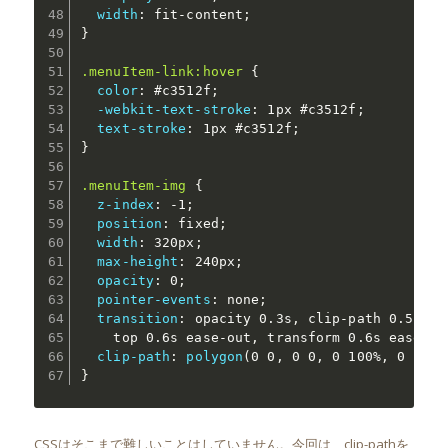
width
:
 fit-content
;
}
.menuItem-link:hover
{
color
:
 #c3512f
;
-webkit-text-stroke
:
 1px #c3512f
;
text-stroke
:
 1px #c3512f
;
}
.menuItem-img
{
z-index
:
 -1
;
position
:
 fixed
;
width
:
 320px
;
max-height
:
 240px
;
opacity
:
 0
;
pointer-events
:
 none
;
transition
:
 opacity 0.3s
,
 clip-path 0.5s ea
    top 0.6s ease-out
,
 transform 0.6s ease-ou
clip-path
:
polygon
(
0 0
,
 0 0
,
 0 100%
,
 0 100%
}
CSSはそこまで難しいことはしていません。今回は、clip-pathを