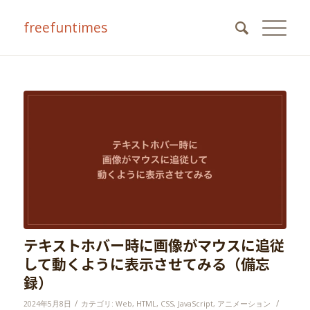
freefuntimes
テキストホバー時に画像がマウスに追従
して動くように表示させてみる（備忘
録）
/
/
2024年5月8日
カテゴリ:
Web
,
HTML
,
CSS
,
JavaScript
,
アニメーション