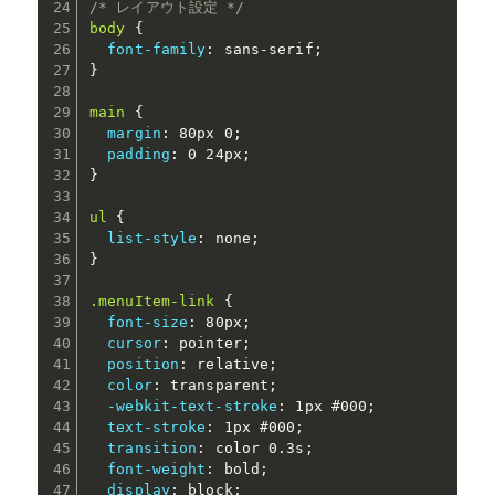
/* レイアウト設定 */
body
{
font-family
:
 sans-serif
;
}
main
{
margin
:
 80px 0
;
padding
:
 0 24px
;
}
ul
{
list-style
:
 none
;
}
.menuItem-link
{
font-size
:
 80px
;
cursor
:
 pointer
;
position
:
 relative
;
color
:
 transparent
;
-webkit-text-stroke
:
 1px #000
;
text-stroke
:
 1px #000
;
transition
:
 color 0.3s
;
font-weight
:
 bold
;
display
:
 block
;