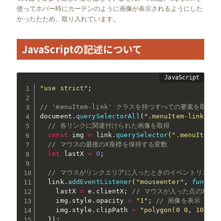
使ってホバー時にカーテンのように画像が表示されるようにした
かったたため、取り入れています。
JavaScriptの記述について
"use strict"
;
// 'menuItem-link' クラスを持つすべての要素を
document
.
querySelectorAll
(
".menuItem-link"
)
.
f
// 各リンクに関連付けられた画像を取得
const
 img 
=
 link
.
querySelector
(
".menuItem-i
// マウスの最後のX座標を保持する変数
let
 lastX 
=
0
;
// マウスがリンクエリアに入ったときのイベントリスナ
  link
.
addEventListener
(
"mouseenter"
,
functio
    lastX 
=
 e
.
clientX
;
// マウスが入った点のX座標
    img
.
style
.
opacity 
=
"1"
;
// 画像を表示
    img
.
style
.
clipPath 
=
"polygon(0 0, 100% 0
}
)
;