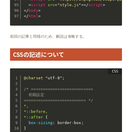
<
script
src
=
"
style.js
"
>
</
script
>
</
body
>
</
html
>
前回の記事と同様のため、解説は省略する。
CSSの記述について
@charset
"utf-8"
;
/* ==========================

  初期設定

========================== */
*,

*::before,

*::after
{
box-sizing
:
 border-box
;
}