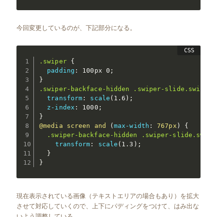
今回変更しているのが、下記部分になる。
.swiper
{
padding
:
 100px 0
;
}
.swiper-backface-hidden .swiper-slide.swiper-
transform
:
scale
(
1.6
)
;
z-index
:
 1000
;
}
@media
 screen and 
(
max-width
:
 767px
)
{
.swiper-backface-hidden .swiper-slide.swipe
transform
:
scale
(
1.3
)
;
}
}
現在表示されている画像（テキストエリアの場合もあり）を拡大
させて対応していくので、上下にパディングをつけて、はみ出な
いよう調整している。