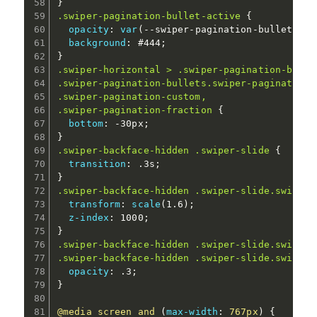
}
.swiper-pagination-bullet-active
{
opacity
:
var
(
--swiper-pagination-bullet-opa
background
:
 #444
;
}
.swiper-horizontal > .swiper-pagination-bullet
.swiper-pagination-bullets.swiper-pagination-h
.swiper-pagination-custom,

.swiper-pagination-fraction
{
bottom
:
 -30px
;
}
.swiper-backface-hidden .swiper-slide
{
transition
:
 .3s
;
}
.swiper-backface-hidden .swiper-slide.swiper-
transform
:
scale
(
1.6
)
;
z-index
:
 1000
;
}
.swiper-backface-hidden .swiper-slide.swiper-s
.swiper-backface-hidden .swiper-slide.swiper-
opacity
:
 .3
;
}
@media
 screen and 
(
max-width
:
 767px
)
{