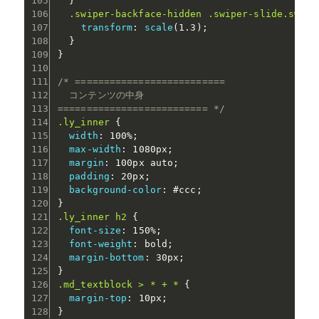
}
.swiper-backface-hidden .swiper-slide.swipe
transform
:
scale
(
1.3
)
;
}
}
/* ==========================

  コンテンツの中身

========================== */
.ly_inner
{
width
:
 100%
;
max-width
:
 1080px
;
margin
:
 100px auto
;
padding
:
 20px
;
background-color
:
 #ccc
;
}
.ly_inner h2
{
font-size
:
 150%
;
font-weight
:
 bold
;
margin-bottom
:
 30px
;
}
.md_textblock > * + *
{
margin-top
:
 10px
;
}