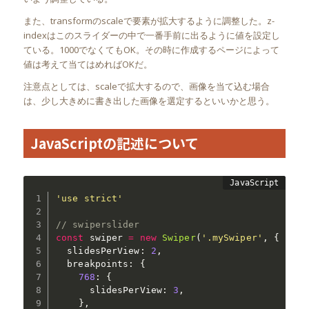
また、transformのscaleで要素が拡大するように調整した。z-
indexはこのスライダーの中で一番手前に出るように値を設定し
ている。1000でなくてもOK。その時に作成するページによって
値は考えて当てはめればOKだ。
注意点としては、scaleで拡大するので、画像を当て込む場合
は、少し大きめに書き出した画像を選定するといいかと思う。
JavaScriptの記述について
'use strict'
// swiperslider
const
 swiper 
=
new
Swiper
(
'.mySwiper'
,
{
  slidesPerView
:
2
,
  breakpoints
:
{
768
:
{
      slidesPerView
:
3
,
}
,