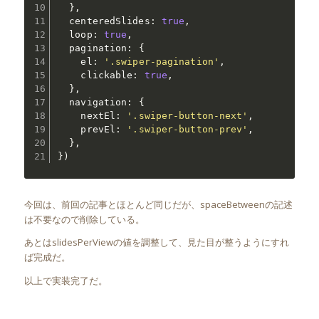
}
,
  centeredSlides
:
true
,
  loop
:
true
,
  pagination
:
{
    el
:
'.swiper-pagination'
,
    clickable
:
true
,
}
,
  navigation
:
{
    nextEl
:
'.swiper-button-next'
,
    prevEl
:
'.swiper-button-prev'
,
}
,
}
)
今回は、前回の記事とほとんど同じだが、spaceBetweenの記述
は不要なので削除している。
あとはslidesPerViewの値を調整して、見た目が整うようにすれ
ば完成だ。
以上で実装完了だ。