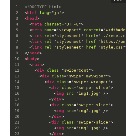
<!DOCTYPE html>
<
html
lang
=
"
ja
"
>
<
head
>
<
meta
charset
=
"
UTF-8
"
>
<
meta
name
=
"
viewport
"
content
=
"
width=device
<
link
rel
=
"
stylesheet
"
href
=
"
../reset.css
"
>
<
link
rel
=
"
stylesheet
"
href
=
"
https://unpkg.
<
link
rel
=
"
stylesheet
"
href
=
"
style.css
"
>
</
head
>
<
body
>
<
main
>
<
div
class
=
"
swiperCont
"
>
<
div
class
=
"
swiper mySwiper
"
>
<
div
class
=
"
swiper-wrapper
"
>
<
div
class
=
"
swiper-slide
"
>
<
img
src
=
"
img1.jpg
"
/>
</
div
>
<
div
class
=
"
swiper-slide
"
>
<
img
src
=
"
img2.jpg
"
/>
</
div
>
<
div
class
=
"
swiper-slide
"
>
<
img
src
=
"
img3.jpg
"
/>
</
div
>