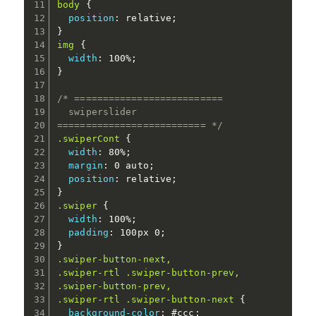
body
{
position
:
 relative
;
}
img
{
width
:
 100%
;
}
/* ==========================

  swiperslider

========================== */
.swiperCont
{
width
:
 80%
;
margin
:
 0 auto
;
position
:
 relative
;
}
.swiper
{
width
:
 100%
;
padding
:
 100px 0
;
}
.swiper-button-next,

.swiper-rtl .swiper-button-prev,

.swiper-button-prev,

.swiper-rtl .swiper-button-next
{
background-color
:
 #ccc
;