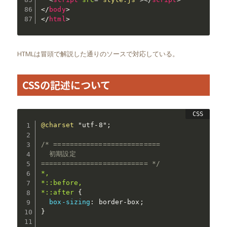
</
body
>
</
html
>
HTMLは冒頭で解説した通りのソースで対応している。
CSSの記述について
@charset
"utf-8"
;
/* ==========================

  初期設定

========================== */
*,

*::before,

*::after
{
box-sizing
:
 border-box
;
}