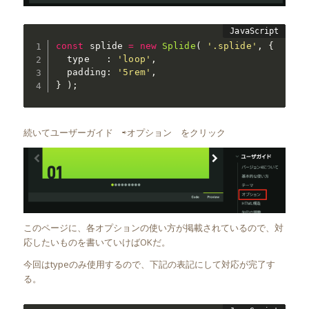
const
 splide 
=
new
Splide
(
'.splide'
,
{
  type   
:
'loop'
,
  padding
:
'5rem'
,
}
)
;
続いてユーザーガイド ⇨オプション をクリック
このページに、各オプションの使い方が掲載されているので、対
応したいものを書いていけばOKだ。
今回はtypeのみ使用するので、下記の表記にして対応が完了す
る。