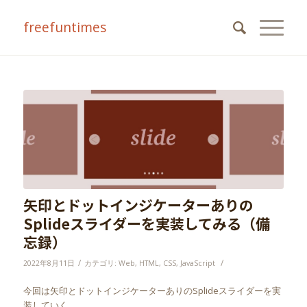
freefuntimes
矢印とドットインジケーターありの
Splideスライダーを実装してみる（備
忘録）
/
/
2022年8月11日
カテゴリ:
Web
,
HTML
,
CSS
,
JavaScript
今回は矢印とドットインジケーターありのSplideスライダーを実
装していく。