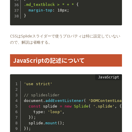
.md_textblock > * + *
{
margin-top
:
 10px
;
}
CSSはSplideスライダーで使うプロパティは特に設定していない
ので、解説は省略する。
JavaScriptの記述について
'use strict'
// splideslider
document
.
addEventListener
(
'DOMContentLoaded'
const
 splide 
=
new
Splide
(
'.splide'
,
{
    type
:
'loop'
,
}
)
;
  splide
.
mount
(
)
;
}
)
;