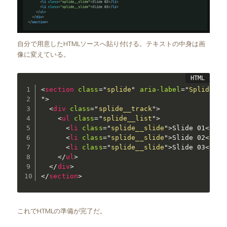
自分で用意したHTMLソースへ貼り付ける。テキストの中身は画
像に変えている。
<
section
class
=
"
splide
"
aria-label
=
"
"
>
<
div
class
=
"
splide__track
"
>
<
ul
class
=
"
splide__list
"
>
<
li
class
=
"
splide__slide
"
>
Slide 01
</
li
>
<
li
class
=
"
splide__slide
"
>
Slide 02
</
li
>
<
li
class
=
"
splide__slide
"
>
Slide 03
</
li
>
</
ul
>
</
div
>
</
section
>
これでHTMLの準備が完了だ。