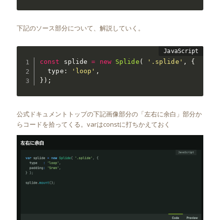
下記のソース部分について、解説していく。
const
 splide 
=
new
Splide
(
'.splide'
,
{
  type
:
'loop'
,
}
)
;
公式ドキュメントトップの下記画像部分の「左右に余白」部分か
らコードを拾ってくる。varはconstに打ちかえておく