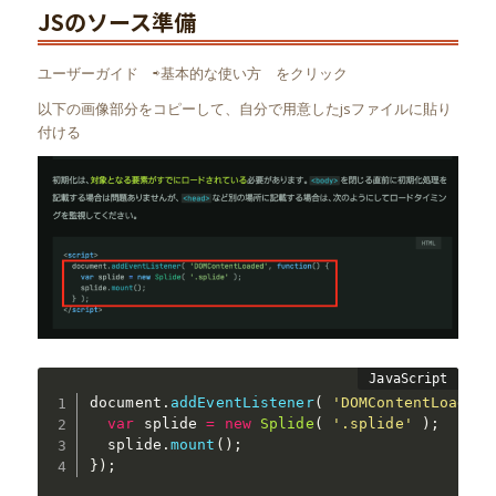
JSのソース準備
ユーザーガイド ⇨基本的な使い方 をクリック
以下の画像部分をコピーして、自分で用意したjsファイルに貼り
付ける
document
.
addEventListener
(
'DOMContentLoaded'
var
 splide 
=
new
Splide
(
'.splide'
)
;
  splide
.
mount
(
)
;
}
)
;