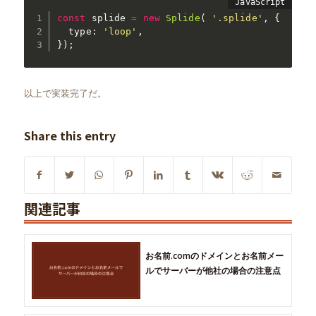
const
 splide 
=
new
Splide
(
'.splide'
,
{
  type
:
'loop'
,
}
)
;
以上で実装完了だ。
Share this entry
関連記事
お名前.comのドメインとお名前メー
ルでサーバーが他社の場合の注意点