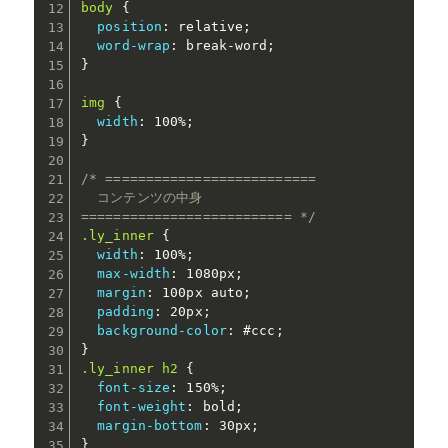
body
{
position
:
 relative
;
word-wrap
:
 break-word
;
}
img
{
width
:
 100%
;
}
/* ==========================

  コンテンツの中身

========================== */
.ly_inner
{
width
:
 100%
;
max-width
:
 1080px
;
margin
:
 100px auto
;
padding
:
 20px
;
background-color
:
 #ccc
;
}
.ly_inner h2
{
font-size
:
 150%
;
font-weight
:
 bold
;
margin-bottom
:
 30px
;
}