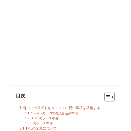
目次
Splideの公式ドキュメントに従い環境を準備する
CSSやJSのCDNでの読み込み準備
HTMLのソース準備
JSのソース準備
HTMLの記述について