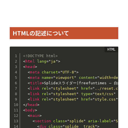
HTMLの記述について
<!DOCTYPE html>
<
html
lang
=
"
ja
"
>
<
head
>
<
meta
charset
=
"
UTF-8
"
>
<
meta
name
=
"
viewport
"
content
=
"
width=device
<
title
>
Splideスライダー|freefuntimes – 自
<
link
rel
=
"
stylesheet
"
href
=
"
../reset.css
"
>
<
link
rel
=
"
stylesheet
"
type
=
"
text/css
"
href
<
link
rel
=
"
stylesheet
"
href
=
"
style.css
"
>
</
head
>
<
body
>
<
main
>
<
section
class
=
"
splide
"
aria-label
=
"
Spli
<
div
class
=
"
splide__track
"
>