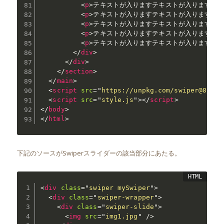
<
p
>
テキストが入りますテキストが入りますテ
<
p
>
テキストが入りますテキストが入りますテ
<
p
>
テキストが入りますテキストが入りますテ
<
p
>
テキストが入りますテキストが入りますテ
<
p
>
テキストが入りますテキストが入りますテ
</
div
>
</
div
>
</
section
>
</
main
>
<
script
src
=
"
https://unpkg.com/swiper@8/swi
<
script
src
=
"
style.js
"
>
</
script
>
</
body
>
</
html
>
下記のソースがSwiperスライダーの該当部分にあたる。
<
div
class
=
"
swiper mySwiper
"
>
<
div
class
=
"
swiper-wrapper
"
>
<
div
class
=
"
swiper-slide
"
>
<
img
src
=
"
img1.jpg
"
/>