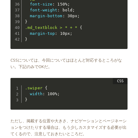
font-size
:
 150%
;
font-weight
:
 bold
;
margin-bottom
:
 30px
;
}
.md_textblock > * + *
{
margin-top
:
 10px
;
}
CSSについては、今回についてはほとんど対応するところがな
い。下記のみでOKだ。
.swiper
{
width
:
 100%
;
}
ただし、掲載する位置や大きさ、ナビゲーションとページネーシ
ョンをつけたりする場合は、もう少しカスタマイズする必要が出
てくるので、注意しておきたいところだ。