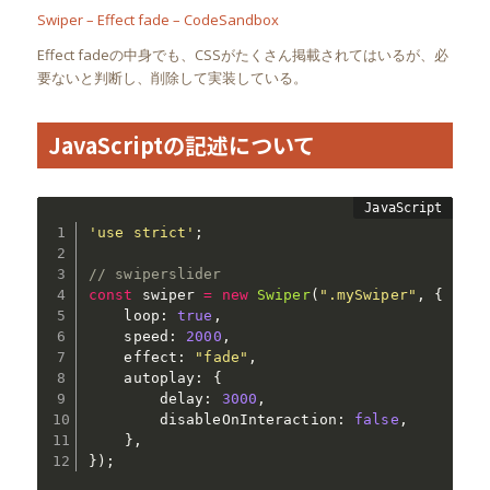
Swiper – Effect fade – CodeSandbox
Effect fadeの中身でも、CSSがたくさん掲載されてはいるが、必
要ないと判断し、削除して実装している。
JavaScriptの記述について
'use strict'
;
// swiperslider
const
 swiper 
=
new
Swiper
(
".mySwiper"
,
{
    loop
:
true
,
    speed
:
2000
,
    effect
:
"fade"
,
    autoplay
:
{
        delay
:
3000
,
        disableOnInteraction
:
false
,
}
,
}
)
;