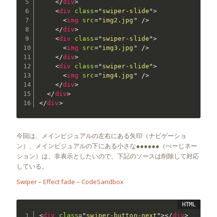
</
div
>
<
div
class
=
"
swiper-slide
"
>
<
img
src
=
"
img2.jpg
"
/>
</
div
>
<
div
class
=
"
swiper-slide
"
>
<
img
src
=
"
img3.jpg
"
/>
</
div
>
<
div
class
=
"
swiper-slide
"
>
<
img
src
=
"
img4.jpg
"
/>
</
div
>
</
div
>
</
div
>
今回は、メインビジュアルの左右にある矢印（ナビゲーショ
ン）、メインビジュアルの下にある小さな●●●●●●（ぺーじネー
ション）は、非表示としたいので、下記のソースは削除して対応
している。
Swiper – Effect fade – CodeSandbox
<
div
class
=
"
swiper-button-next
"
>
</
div
>