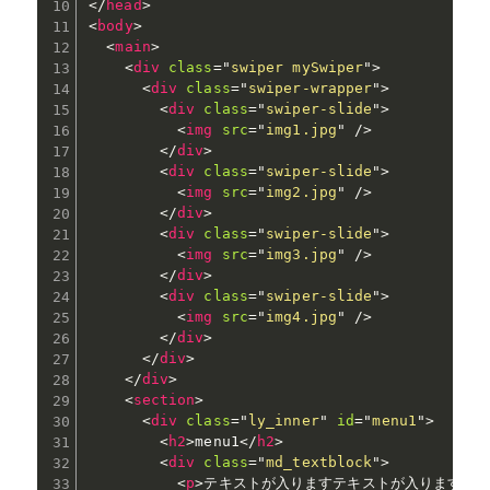
</
head
>
<
body
>
<
main
>
<
div
class
=
"
swiper mySwiper
"
>
<
div
class
=
"
swiper-wrapper
"
>
<
div
class
=
"
swiper-slide
"
>
<
img
src
=
"
img1.jpg
"
/>
</
div
>
<
div
class
=
"
swiper-slide
"
>
<
img
src
=
"
img2.jpg
"
/>
</
div
>
<
div
class
=
"
swiper-slide
"
>
<
img
src
=
"
img3.jpg
"
/>
</
div
>
<
div
class
=
"
swiper-slide
"
>
<
img
src
=
"
img4.jpg
"
/>
</
div
>
</
div
>
</
div
>
<
section
>
<
div
class
=
"
ly_inner
"
id
=
"
menu1
"
>
<
h2
>
menu1
</
h2
>
<
div
class
=
"
md_textblock
"
>
<
p
>
テキストが入りますテキストが入りますテ