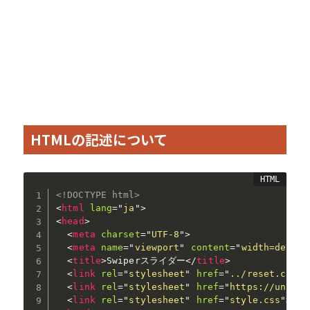
HTMLの記述について
<!DOCTYPE html>
<
html
lang
=
"
ja
"
>
<
head
>
<
meta
charset
=
"
UTF-8
"
>
<
meta
name
=
"
viewport
"
content
=
"
width=device
<
title
>
Swiperスライダー
</
title
>
<
link
rel
=
"
stylesheet
"
href
=
"
../reset.css
"
>
<
link
rel
=
"
stylesheet
"
href
=
"
https://unpkg.
<
link
rel
=
"
stylesheet
"
href
=
"
style.css
"
>