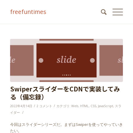
freefuntimes
よ
よ
SwiperスライダーをCDNで実装してみ
る（備忘録）
/
/
2022年4月14日
2 コメント
カテゴリ:
Web
,
HTML
,
CSS
,
JavaScript
,
スラ
/
イダー
今回はスライダーシリーズだ。まずはSwiperを使ってやっていき
たい。