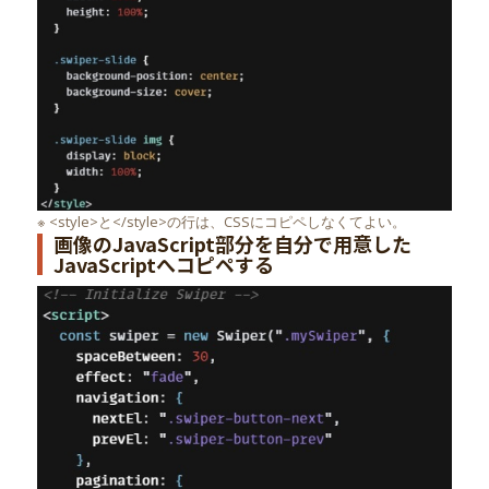
※ <style>と</style>の行は、CSSにコピペしなくてよい。
画像のJavaScript部分を自分で用意した
JavaScriptへコピペする