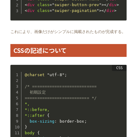
<
div
class
=
"
swiper-button-prev
"
>
</
div
>
<
div
class
=
"
swiper-pagination
"
>
</
div
>
これにより、画像だけがシンプルに掲載されたものが完成する。
CSSの記述について
@charset
"utf-8"
;
/* ==========================

  初期設定

========================== */
*,

*::before,

*::after
{
box-sizing
:
 border-box
;
}
body
{