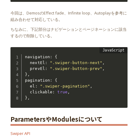
今回は、DemosのEffect fade、Infinite loop、Autoplayを参考に
組み合わせて対応している。
ちなみに、下記部分はナビゲーションとページネーションに該当
するので削除している。
navigation
:
{
  nextEl
:
".swiper-button-next"
,
  prevEl
:
".swiper-button-prev"
,
}
,
pagination
:
{
  el
:
".swiper-pagination"
,
  clickable
:
true
,
}
,
ParametersやModulesについて
Swiper API