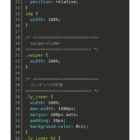
position
:
 relative
;
}
img
{
width
:
 100%
;
}
/* ==========================

  swiperslider

========================== */
.swiper
{
width
:
 100%
;
}
/* ==========================

  コンテンツの中身

========================== */
.ly_inner
{
width
:
 100%
;
max-width
:
 1080px
;
margin
:
 100px auto
;
padding
:
 20px
;
background-color
:
 #ccc
;
}
.ly_inner h2
{