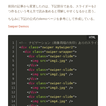
前回の記事から変更したのは、下記部分である。スライダーを2
つ作るという考え方で読み進めると理解しやすくなるかと思う。
ちなみに下記の公式のdemoページを参考にして作成している。
Swiper Demos
<!-- ナビゲーション（画像両端の矢印）ありのスライダー部分
<
div
class
=
"
swiper mySwiper2
"
>
<
div
class
=
"
swiper-wrapper
"
>
<
div
class
=
"
swiper-slide
"
>
<
img
src
=
"
img1.jpg
"
/>
</
div
>
<
div
class
=
"
swiper-slide
"
>
<
img
src
=
"
img2.jpg
"
/>
</
div
>
<
div
class
=
"
swiper-slide
"
>
<
img
src
=
"
img3.jpg
"
/>
</
div
>
<
div
class
=
"
swiper-slide
"
>
<
img
src
=
"
img4.jpg
"
/>
</
div
>