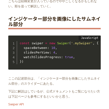
こちらは結構変更が入っているのでややこしくなるかもしれな
い。順を追って解説していく。
インジケーター部分を画像にしたサムネイ
ル部分
const
 swiper 
=
new
Swiper
(
'.mySwiper'
,
{
  spaceBetween
:
10
,
  slidesPerView
:
4
,
  watchSlidesProgress
:
true
,
}
)
ここの記述部分は、「インジケーター部分を画像にしたサムネイ
ル部分」のスライダーにあたる。
下記に解説はしているが、公式ドキュメントもご覧になりたい方
は下記ページも参考にするといいかと思う。
Swiper API