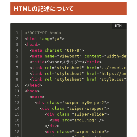
HTMLの記述について
<!DOCTYPE html>
<
html
lang
=
"
ja
"
>
<
head
>
<
meta
charset
=
"
UTF-8
"
>
<
meta
name
=
"
viewport
"
content
=
"
width=device
<
title
>
Swiperスライダー
</
title
>
<
link
rel
=
"
stylesheet
"
href
=
"
../reset.css
"
>
<
link
rel
=
"
stylesheet
"
href
=
"
https://unpkg.
<
link
rel
=
"
stylesheet
"
href
=
"
style.css
"
>
</
head
>
<
body
>
<
main
>
<
div
class
=
"
swiper mySwiper2
"
>
<
div
class
=
"
swiper-wrapper
"
>
<
div
class
=
"
swiper-slide
"
>
<
img
src
=
"
img1.jpg
"
/>
</
div
>
<
div
class
=
"
swiper-slide
"
>