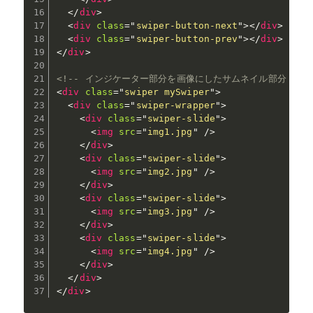
</
div
>
<
div
class
=
"
swiper-button-next
"
>
</
div
>
<
div
class
=
"
swiper-button-prev
"
>
</
div
>
</
div
>
<!-- インジケーター部分を画像にしたサムネイル部分 -->
<
div
class
=
"
swiper mySwiper
"
>
<
div
class
=
"
swiper-wrapper
"
>
<
div
class
=
"
swiper-slide
"
>
<
img
src
=
"
img1.jpg
"
/>
</
div
>
<
div
class
=
"
swiper-slide
"
>
<
img
src
=
"
img2.jpg
"
/>
</
div
>
<
div
class
=
"
swiper-slide
"
>
<
img
src
=
"
img3.jpg
"
/>
</
div
>
<
div
class
=
"
swiper-slide
"
>
<
img
src
=
"
img4.jpg
"
/>
</
div
>
</
div
>
</
div
>