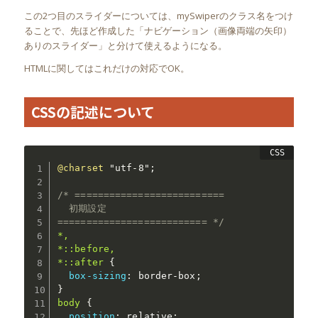
この2つ目のスライダーについては、mySwiperのクラス名をつけ
ることで、先ほど作成した「ナビゲーション（画像両端の矢印）
ありのスライダー」と分けて使えるようになる。
HTMLに関してはこれだけの対応でOK。
CSSの記述について
@charset
"utf-8"
;
/* ==========================

  初期設定

========================== */
*,

*::before,

*::after
{
box-sizing
:
 border-box
;
}
body
{
position
:
 relative
;