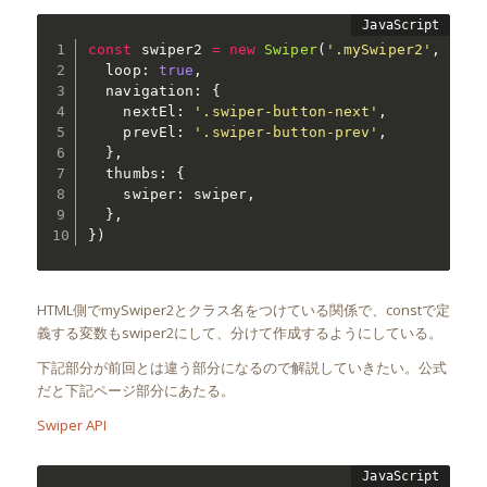
const
 swiper2 
=
new
Swiper
(
'.mySwiper2'
,
{
  loop
:
true
,
  navigation
:
{
    nextEl
:
'.swiper-button-next'
,
    prevEl
:
'.swiper-button-prev'
,
}
,
  thumbs
:
{
    swiper
:
 swiper
,
}
,
}
)
HTML側でmySwiper2とクラス名をつけている関係で、constで定
義する変数もswiper2にして、分けて作成するようにしている。
下記部分が前回とは違う部分になるので解説していきたい。公式
だと下記ページ部分にあたる。
Swiper API