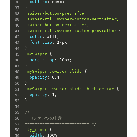
outline
:
 none
;
}
.swiper-button-prev:after,

.swiper-rtl .swiper-button-next:after,

.swiper-button-next:after,

.swiper-rtl .swiper-button-prev:after
{
color
:
 #fff
;
font-size
:
 24px
;
}
.mySwiper
{
margin-top
:
 10px
;
}
.mySwiper .swiper-slide
{
opacity
:
 0.4
;
}
.mySwiper .swiper-slide-thumb-active
{
opacity
:
 1
;
}
/* ==========================

  コンテンツの中身

========================== */
.ly_inner
{
width
:
 100%
;