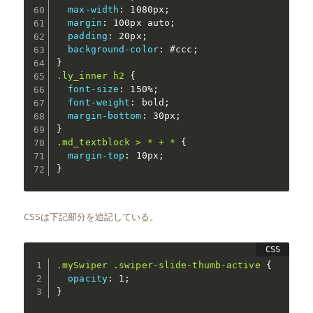
max-width
:
 1080px
;
margin
:
 100px auto
;
padding
:
 20px
;
background-color
:
 #ccc
;
}
.ly_inner h2
{
font-size
:
 150%
;
font-weight
:
 bold
;
margin-bottom
:
 30px
;
}
.md_textblock > * + *
{
margin-top
:
 10px
;
}
CSSは下記部分を追記している。
.mySwiper .swiper-slide-thumb-active
{
opacity
:
 1
;
}