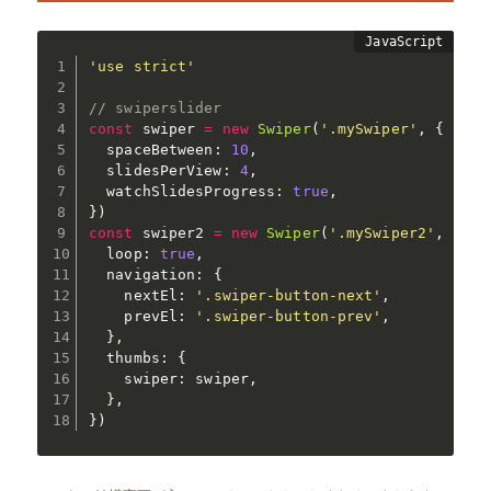
'use strict'
// swiperslider
const
 swiper 
=
new
Swiper
(
'.mySwiper'
,
{
  spaceBetween
:
10
,
  slidesPerView
:
4
,
  watchSlidesProgress
:
true
,
}
)
const
 swiper2 
=
new
Swiper
(
'.mySwiper2'
,
{
  loop
:
true
,
  navigation
:
{
    nextEl
:
'.swiper-button-next'
,
    prevEl
:
'.swiper-button-prev'
,
}
,
  thumbs
:
{
    swiper
:
 swiper
,
}
,
}
)