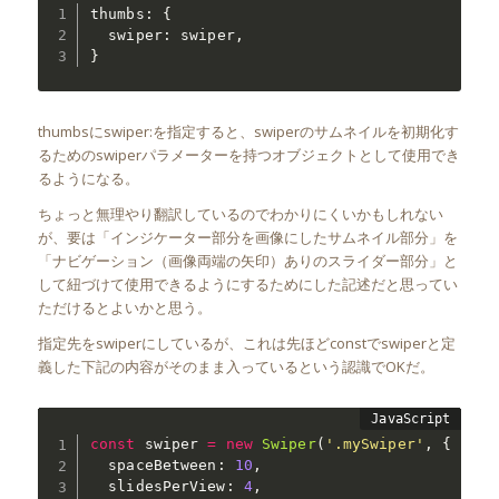
thumbs
:
{
  swiper
:
 swiper
,
}
thumbsにswiper:を指定すると、swiperのサムネイルを初期化す
るためのswiperパラメーターを持つオブジェクトとして使用でき
るようになる。
ちょっと無理やり翻訳しているのでわかりにくいかもしれない
が、要は「インジケーター部分を画像にしたサムネイル部分」を
「ナビゲーション（画像両端の矢印）ありのスライダー部分」と
して紐づけて使用できるようにするためにした記述だと思ってい
ただけるとよいかと思う。
指定先をswiperにしているが、これは先ほどconstでswiperと定
義した下記の内容がそのまま入っているという認識でOKだ。
const
 swiper 
=
new
Swiper
(
'.mySwiper'
,
{
  spaceBetween
:
10
,
  slidesPerView
:
4
,