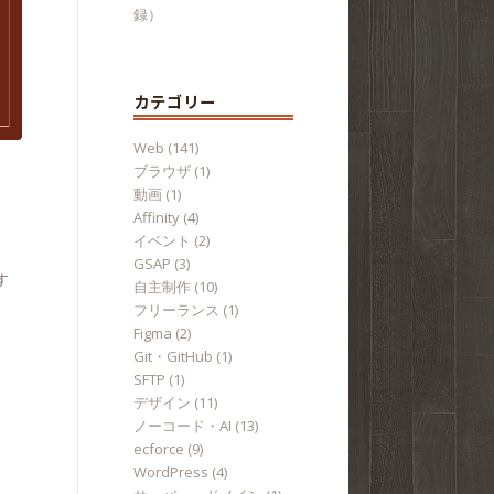
録）
カテゴリー
Web
(141)
ブラウザ
(1)
動画
(1)
Affinity
(4)
イベント
(2)
GSAP
(3)
す
自主制作
(10)
フリーランス
(1)
Figma
(2)
Git・GitHub
(1)
SFTP
(1)
デザイン
(11)
ノーコード・AI
(13)
ecforce
(9)
WordPress
(4)