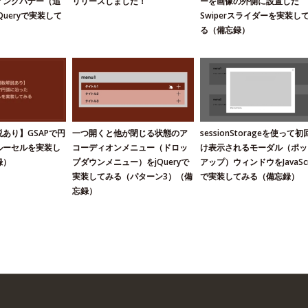
ィングバナー（追
リリースしました！
ーを画像の外側に設置した
ueryで実装して
Swiperスライダーを実装し
）
る（備忘録）
あり】GSAPで円
一つ開くと他が閉じる状態のア
sessionStorageを使って
ルーセルを実装し
コーディオンメニュー（ドロッ
け表示されるモーダル（ポッ
録）
プダウンメニュー）をjQueryで
アップ）ウィンドウをJavaScr
実装してみる（パターン3）（備
で実装してみる（備忘録）
忘録）