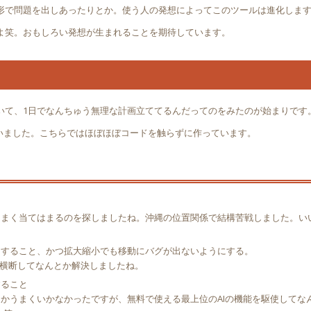
形で問題を出しあったりとか。使う人の発想によってこのツールは進化しま
よ笑。おもしろい発想が生まれることを期待しています。
いて、1日でなんちゅう無理な計画立ててるんだってのをみたのが始まりです
らいました。こちらではほぼほぼコードを触らずに作っています。
うまく当てはまるのを探しましたね。沖縄の位置関係で結構苦戦しました。い
にすること、かつ拡大縮小でも移動にバグが出ないようにする。
を横断してなんとか解決しましたね。
すること
かうまくいかなかったですが、無料で使える最上位のAIの機能を駆使してな