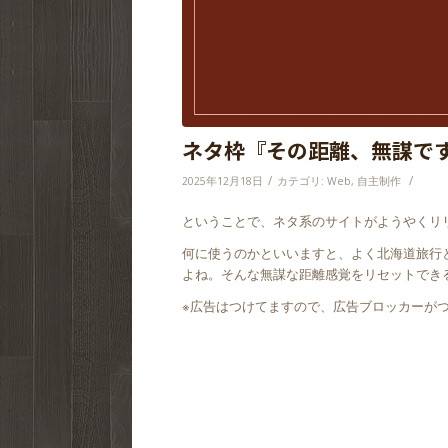
ネタ枠『その距離、無謀で
/
/
2025年12月18日
カテゴリ:
Web
,
自主制作
ということで、ネタ系のサイトがようやくリ
何に使うのかといいますと、よく北海道旅行
よね。そんな無謀な距離感覚をリセットでき
※広告はつけてますので、広告ブロッカーが