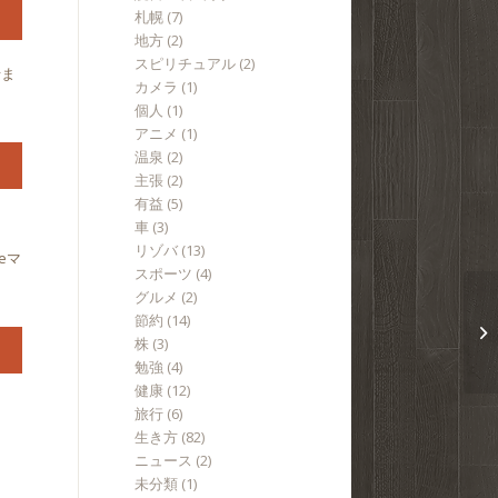
札幌
(7)
地方
(2)
スピリチュアル
(2)
せま
カメラ
(1)
個人
(1)
アニメ
(1)
温泉
(2)
主張
(2)
有益
(5)
車
(3)
リゾバ
(13)
eマ
スポーツ
(4)
グルメ
(2)
節約
(14)
株
(3)
勉強
(4)
健康
(12)
旅行
(6)
生き方
(82)
ニュース
(2)
未分類
(1)