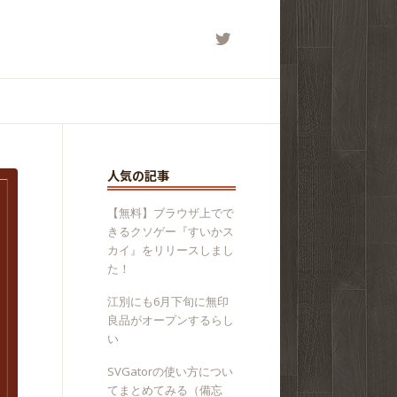
人気の記事
【無料】ブラウザ上でで
きるクソゲー『すいかス
カイ』をリリースしまし
た！
江別にも6月下旬に無印
良品がオープンするらし
い
SVGatorの使い方につい
てまとめてみる（備忘