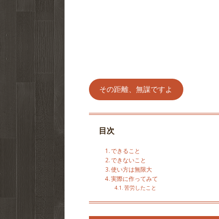
その距離、無謀ですよ
目次
できること
できないこと
使い方は無限大
実際に作ってみて
苦労したこと