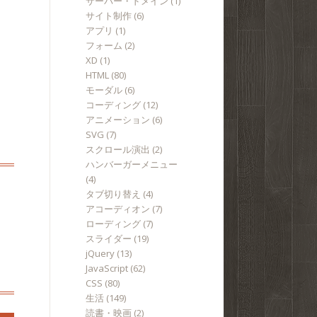
サーバー・ドメイン
(1)
サイト制作
(6)
アプリ
(1)
フォーム
(2)
XD
(1)
HTML
(80)
モーダル
(6)
コーディング
(12)
アニメーション
(6)
SVG
(7)
スクロール演出
(2)
ハンバーガーメニュー
(4)
タブ切り替え
(4)
アコーディオン
(7)
ローディング
(7)
スライダー
(19)
jQuery
(13)
JavaScript
(62)
CSS
(80)
生活
(149)
読書・映画
(2)