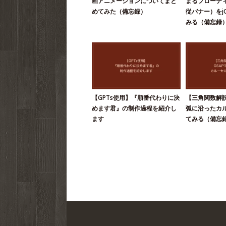
画アニメーションについてまと
まるフローテ
めてみた（備忘録）
従バナー）をjQ
みる（備忘録
【GPTs使用】『順番代わりに決
【三角関数解説
めます君』の制作過程を紹介し
弧に沿ったカ
ます
てみる（備忘