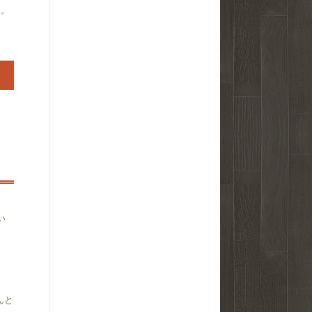
す。
。
い
んと