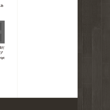
てみ
初回だ
プ
ipt