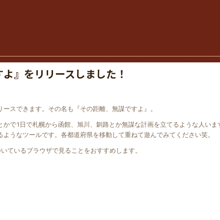
すよ』をリリースしました！
リースできます。その名も『その距離、無謀ですよ』。
とかで1日で札幌から函館、旭川、釧路とか無謀な計画を立てるような人いま
るようなツールです。各都道府県を移動して重ねて遊んでみてください笑。
ついているブラウザで見ることをおすすめします。