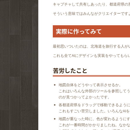
キャプチャして共有しあったり、都道府県の
そういう意味ではみんながクリエイターです
実際に作ってみて
最初思いついたのは、北海道を旅行する人が
これも全てAIにデザインも実装をやっても
苦労したこと
地図自体をどうやって表示させるか。
これはいろんな外部のツールを参照して
のが見つかってよかったです。
各都道府県をドラッグで移動できるよう
これもすごい苦労しました。いろんなAI
地図が重なった時に、色が変わるように
これが一番時間がかかりましたね。なかな