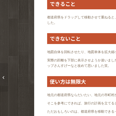
できること
都道府県をドラッグして移動させて重ねると
した。
できないこと
地図自体を回転させたり、地図単体を拡大縮
実際の距離を下部に表示させようか迷いました
ップさんすげーなと改めて思いました笑。
来年のリゾバに向けて
の反省点をあげてみる
使い方は無限大
地元の都道府県ならだいたい、地元の市町村
そこを参考にできれば、旅行の計画を立てる
ただおもしろいのは、都道府県を移動できる