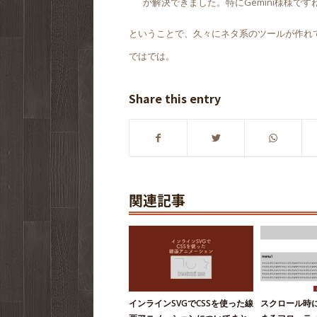
か解決できました。特にGemini様様です
ということで、久々にネタ系のツールが作れ
ではでは。
Share this entry
関連記事
インラインSVGでCSSを使った線
スクロール時にf