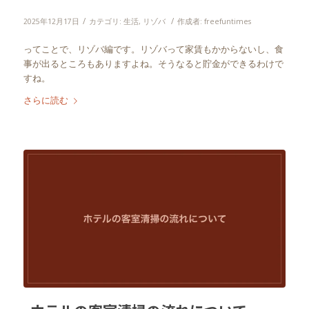
/
/
2025年12月17日
カテゴリ:
生活
,
リゾバ
作成者:
freefuntimes
ってことで、リゾバ編です。リゾバって家賃もかからないし、食
事が出るところもありますよね。そうなると貯金ができるわけで
すね。
さらに読む