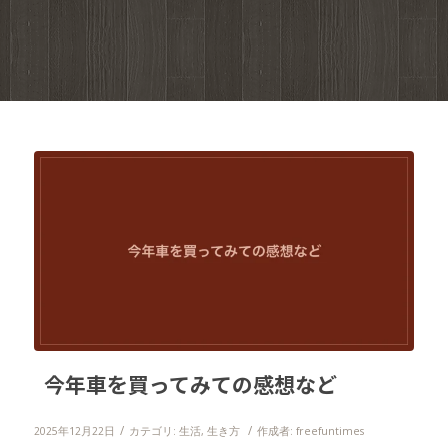
今年車を買ってみての感想など
/
/
2025年12月22日
カテゴリ:
生活
,
生き方
作成者:
freefuntimes