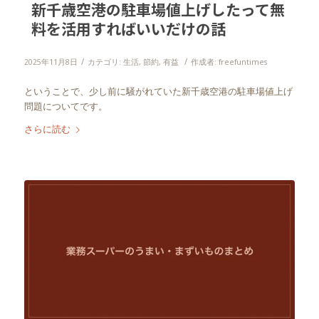
新千歳空港の駐車場値上げしたって無
料を活用すればいいだけの話
/
/
2025年11月8日
カテゴリ:
生活
,
節約
,
有益
作成者:
freefuntimes
ということで、少し前に騒がれていた新千歳空港の駐車場値上げ
問題についてです。
さらに読む