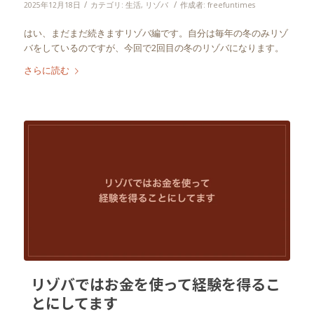
/
/
2025年12月18日
カテゴリ:
生活
,
リゾバ
作成者:
freefuntimes
はい、まだまだ続きますリゾバ編です。自分は毎年の冬のみリゾ
バをしているのですが、今回で2回目の冬のリゾバになります。
さらに読む
リゾバではお金を使って経験を得るこ
とにしてます