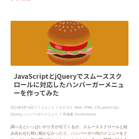
JavaScriptとjQueryでスムーススク
ロールに対応したハンバーガーメニュ
ーを作ってみた
/
/
2022年4月16日
1 コメント
カテゴリ:
Web
,
HTML
,
CSS
,
JavaScript
,
/
jQuery
,
ハンバーガーメニュー
作成者:
freefuntimes
調べるといっぱいやり方が出てくるが、スムーススクロールと組
み合わせた時に動かなかったり、ハンバーガー内のメニューをク