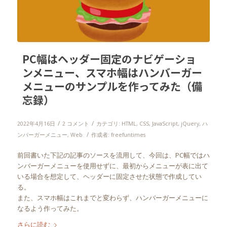
PC幅はヘッダー固定のナビゲーショ
ンメニュー、スマホ幅はハンバーガー
メニューのサンプルを作ってみた（備
忘録）
/
/
2022年4月16日
2 コメント
カテゴリ:
HTML
,
CSS
,
JavaScript
,
jQuery
,
ハ
/
ンバーガーメニュー
,
Web
作成者:
freefuntimes
前回書いた下記の記事のソースを流用して、今回は、PC幅ではハ
ンバーガーメニューを使用せずに、最初からメニューが表に出て
いる場合を想定して、ヘッダーに固定させた状態で作成してい
る。
また、スマホ幅はこれまでと変わらず、ハンバーガーメニューに
なるよう作ってみた。
さらに読む