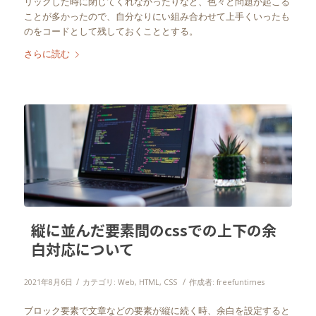
リックした時に閉じてくれなかったりなど、色々と問題が起こる
ことが多かったので、自分なりにい組み合わせて上手くいったも
のをコードとして残しておくこととする。
さらに読む
縦に並んだ要素間のcssでの上下の余
白対応について
/
/
2021年8月6日
カテゴリ:
Web
,
HTML
,
CSS
作成者:
freefuntimes
ブロック要素で文章などの要素が縦に続く時、余白を設定すると