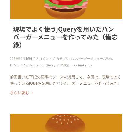
現場でよく使うjQueryを用いたハン
バーガーメニューを作ってみた（備忘
録）
/
/
2022年4月16日
2 コメント
カテゴリ:
ハンバーガーメニュー
,
Web
,
/
HTML
,
CSS
,
JavaScript
,
jQuery
作成者:
freefuntimes
前回書いた下記の記事のソースを流用して、今回は、現場でよく
使っているjQueryを用いたハンバーガーメニューを作ってみた。
さらに読む