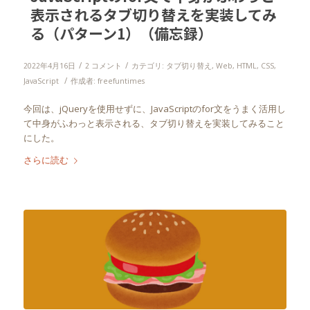
表示されるタブ切り替えを実装してみ
る（パターン1）（備忘録）
/
/
2022年4月16日
2 コメント
カテゴリ:
タブ切り替え
,
Web
,
HTML
,
CSS
,
/
JavaScript
作成者:
freefuntimes
今回は、jQueryを使用せずに、
JavaScriptのfor文をうまく活用し
て中身がふわっと表示される、タブ切り替えを実装してみること
にした。
さらに読む