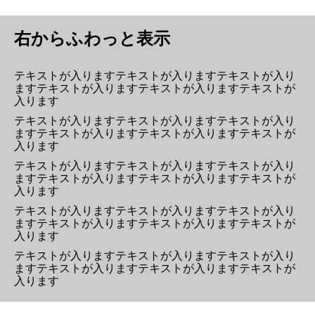
右からふわっと表示
テキストが入りますテキストが入りますテキストが入り
ますテキストが入りますテキストが入りますテキストが
入ります
テキストが入りますテキストが入りますテキストが入り
ますテキストが入りますテキストが入りますテキストが
入ります
テキストが入りますテキストが入りますテキストが入り
ますテキストが入りますテキストが入りますテキストが
入ります
テキストが入りますテキストが入りますテキストが入り
ますテキストが入りますテキストが入りますテキストが
入ります
テキストが入りますテキストが入りますテキストが入り
ますテキストが入りますテキストが入りますテキストが
入ります