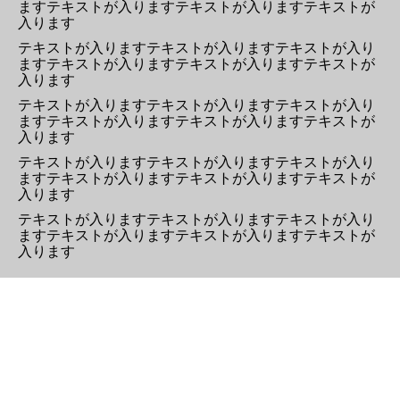
ますテキストが入りますテキストが入りますテキストが
入ります
テキストが入りますテキストが入りますテキストが入り
ますテキストが入りますテキストが入りますテキストが
入ります
テキストが入りますテキストが入りますテキストが入り
ますテキストが入りますテキストが入りますテキストが
入ります
テキストが入りますテキストが入りますテキストが入り
ますテキストが入りますテキストが入りますテキストが
入ります
テキストが入りますテキストが入りますテキストが入り
ますテキストが入りますテキストが入りますテキストが
入ります