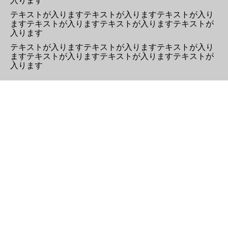
入ります
テキストが入りますテキストが入りますテキストが入り
ますテキストが入りますテキストが入りますテキストが
入ります
テキストが入りますテキストが入りますテキストが入り
ますテキストが入りますテキストが入りますテキストが
入ります