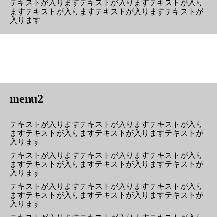
テキストが入りますテキストが入りますテキストが入り
ますテキストが入りますテキストが入りますテキストが
入ります
menu2
テキストが入りますテキストが入りますテキストが入り
ますテキストが入りますテキストが入りますテキストが
入ります
テキストが入りますテキストが入りますテキストが入り
ますテキストが入りますテキストが入りますテキストが
入ります
テキストが入りますテキストが入りますテキストが入り
ますテキストが入りますテキストが入りますテキストが
入ります