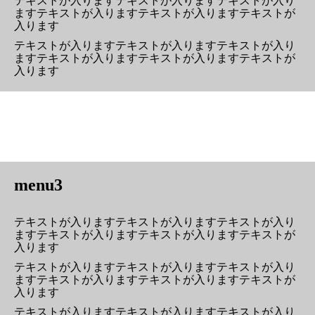
テキストが入りますテキストが入りますテキストが入り
ますテキストが入りますテキストが入りますテキストが
入ります
テキストが入りますテキストが入りますテキストが入り
ますテキストが入りますテキストが入りますテキストが
入ります
menu3
テキストが入りますテキストが入りますテキストが入り
ますテキストが入りますテキストが入りますテキストが
入ります
テキストが入りますテキストが入りますテキストが入り
ますテキストが入りますテキストが入りますテキストが
入ります
テキストが入りますテキストが入りますテキストが入り