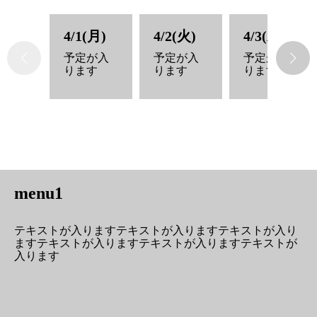
4/1(月)
4/2(火)
4/3(水)
予定が入
予定が入
予定が入
ります
ります
ります
menu1
テキストが入りますテキストが入りますテキストが入り
ますテキストが入りますテキストが入りますテキストが
入ります