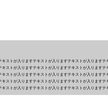
テキストが入りますテキストが入りますテキストが入りますテ
テキストが入りますテキストが入りますテキストが入りますテ
テキストが入りますテキストが入りますテキストが入りますテ
テキストが入りますテキストが入りますテキストが入りますテ
テキストが入りますテキストが入りますテキストが入りますテ