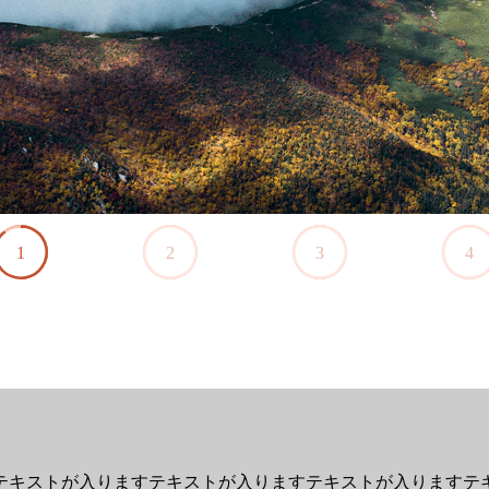
1
2
3
4
テキストが入りますテキストが入りますテキストが入りますテ