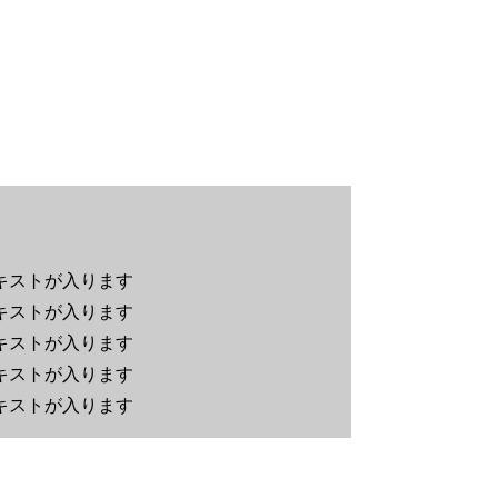
キストが入ります
キストが入ります
キストが入ります
キストが入ります
キストが入ります