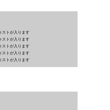
キストが入ります
キストが入ります
キストが入ります
キストが入ります
キストが入ります