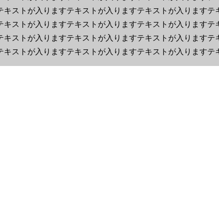
テキストが入りますテキストが入りますテキストが入りますテ
テキストが入りますテキストが入りますテキストが入りますテ
テキストが入りますテキストが入りますテキストが入りますテ
テキストが入りますテキストが入りますテキストが入りますテ