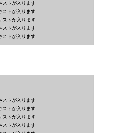
キストが入ります
キストが入ります
キストが入ります
キストが入ります
キストが入ります
キストが入ります
キストが入ります
キストが入ります
キストが入ります