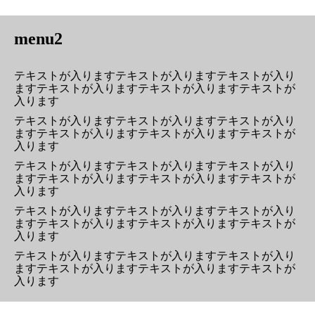
menu2
テキストが入りますテキストが入りますテキストが入り
ますテキストが入りますテキストが入りますテキストが
入ります
テキストが入りますテキストが入りますテキストが入り
ますテキストが入りますテキストが入りますテキストが
入ります
テキストが入りますテキストが入りますテキストが入り
ますテキストが入りますテキストが入りますテキストが
入ります
テキストが入りますテキストが入りますテキストが入り
ますテキストが入りますテキストが入りますテキストが
入ります
テキストが入りますテキストが入りますテキストが入り
ますテキストが入りますテキストが入りますテキストが
入ります