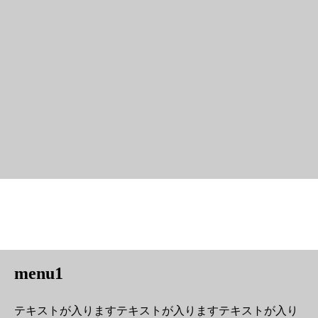
menu1
テキストが入りますテキストが入りますテキストが入り